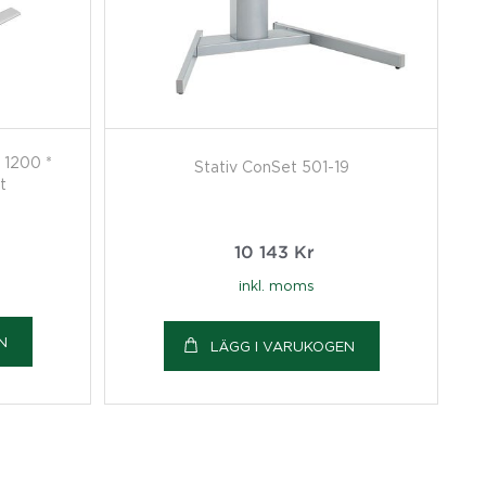
 1200 *
Stativ ConSet 501-19
t
10 143
Kr
inkl. moms
N
LÄGG I VARUKOGEN