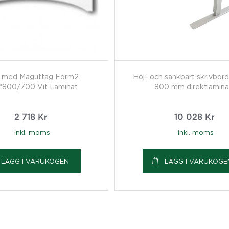
a med Maguttag Form2
Höj- och sänkbart skrivbord
*800/700 Vit Laminat
800 mm direktlamina
2 718
Kr
10 028
Kr
inkl. moms
inkl. moms
LÄGG I VARUKOGEN
LÄGG I VARUKOGE