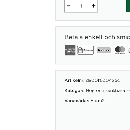
Stativ
Form2
Sky
60
Betala enkelt och smi
1400mm
Silver
mängd
d9b0f6b0425c
Artikelnr:
Höj- och sänkbara s
Kategori:
Form2
Varumärke: