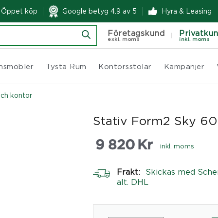
& Öppet köp
Google betyg 4.9 av 5
Hyra & Leasing
Företagskund
Privatku
exkl. moms
inkl. moms
nsmöbler
Tysta Rum
Kontorsstolar
Kampanjer
och kontor
Stativ Form2 Sky 6
9 820
Kr
inkl. moms
Frakt:
Skickas med Sche
alt. DHL