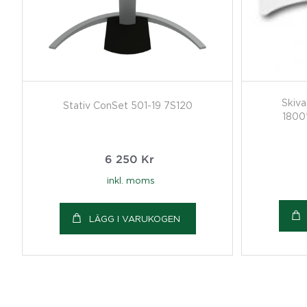
Skiv
Stativ ConSet 501-19 7S120
1800
6 250
Kr
inkl. moms
LÄGG I VARUKOGEN