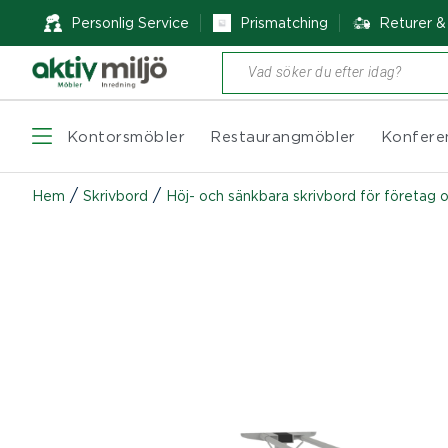
Personlig Service
Prismatching
Returer 
Produktsökning
Kontorsmöbler
Restaurangmöbler
Konfere
/
/
Hem
Skrivbord
Höj- och sänkbara skrivbord för företag 