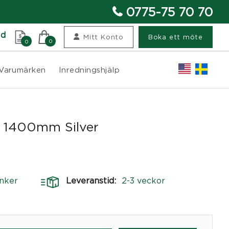
0775-75 70 70
nd
Mitt Konto
Boka ett möte
0
0
Varumärken
Inredningshjälp
0 1400mm Silver
nker
Leveranstid:
2-3 veckor