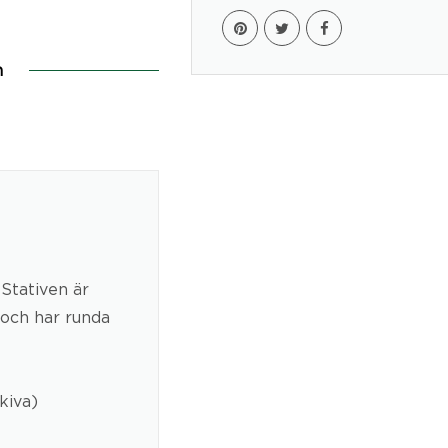
n
 Stativen är
 och har runda
kiva)