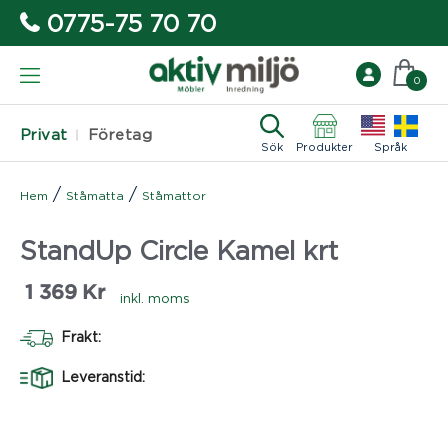
0775-75 70 70
0
Privat
Företag
Sök
Produkter
Språk
/
/
Hem
Ståmatta
Ståmattor
StandUp Circle Kamel krt
1 369
Kr
inkl. moms
Frakt:
Leveranstid: