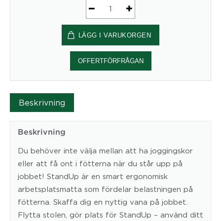
StandUp
Circle
LÄGG I VARUKORGEN
Kamel
krt
mängd
OFFERTFÖRFRÅGAN
Beskrivning
Beskrivning
Du behöver inte välja mellan att ha joggingskor
eller att få ont i fötterna när du står upp på
jobbet! StandUp är en smart ergonomisk
arbetsplatsmatta som fördelar belastningen på
fötterna. Skaffa dig en nyttig vana på jobbet.
Flytta stolen, gör plats för StandUp – använd ditt