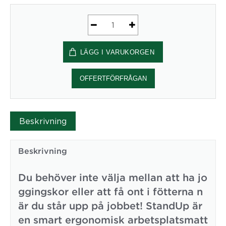
Ståmatta
StandUp
LÄGG I VARUKORGEN
53x77cm
svart.
mängd
OFFERTFÖRFRÅGAN
Beskrivning
Beskrivning
Du behöver inte välja mellan att ha jo
ggingskor eller att få ont i fötterna n
är du står upp på jobbet! StandUp är
en smart ergonomisk arbetsplatsmatt