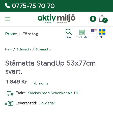
0775-75 70 70
0
Privat
Företag
Sök
Produkter
Språk
/
/
Hem
Ståmatta
Ståmattor
Ståmatta StandUp 53x77cm
svart.
1 849
Kr
inkl. moms
Frakt:
Skickas med Schenker alt. DHL
Leveranstid:
1-5 dagar