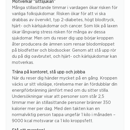
Motverkar “sittsjukan”
Många stillasittande timmar i vardagen ökar risken för
vanliga folksjukdomar. Risken ökar för att vi ska
drabbas av övervikt, typ 2-diabetes, högt blodtryck,
hjärt- och kärlsjukdomar och cancer. Som lök på laxen
ökar långvarig stress risken för många av dessa
sjukdomar. Men om du reser dig upp börjar kroppen
åter producera de ämnen som rensar blodomloppet
på blodfetter och blodsocker. Genom att stå upp rör
du på dig oavbrutet, och hjärt- och kärlsjukdomar kan
motverkas.
Träna på kontoret, stå upp och jobba
När du reser dig händer mycket på en gång. Kroppen
väcks ur sitt viloläge, rörelserna mer än fördubblar din
energiförbränning jämfört med om du sitter stilla.
Undersökningar visar att personer som står 2,5
timmar mer än stillasittande personer bränner 350
kalorier mer per dag. Med den takten kan en
normalviktig person tappa ungefär 1 kilo i månaden –
9000 kcal motsvarar ca 1 kilo kroppsfett.