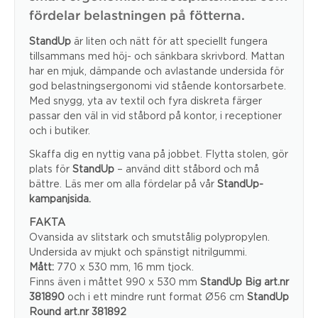
fördelar belastningen på fötterna.
StandUp
är liten och nätt för att speciellt fungera
tillsammans med höj- och sänkbara skrivbord. Mattan
har en mjuk, dämpande och avlastande undersida för
god belastningsergonomi vid stående kontorsarbete.
Med snygg, yta av textil och fyra diskreta färger
passar den väl in vid ståbord på kontor, i receptioner
och i butiker.
Skaffa dig en nyttig vana på jobbet. Flytta stolen, gör
plats för
StandUp
– använd ditt ståbord och må
bättre. Läs mer om alla fördelar på vår
StandUp-
kampanjsida.
FAKTA
Ovansida av slitstark och smutstålig polypropylen.
Undersida av mjukt och spänstigt nitrilgummi.
Mått:
770 x 530 mm, 16 mm tjock.
Finns även i måttet 990 x 530 mm
StandUp Big
art.nr
381890
och i ett mindre runt format Ø56 cm
StandUp
Round
art.nr 381892