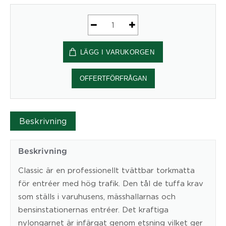
Ståmatta
Classic
LÄGG I VARUKORGEN
115x200cm
solid
red
OFFERTFÖRFRÅGAN
mängd
Beskrivning
Beskrivning
Classic är en professionellt tvättbar torkmatta
för entréer med hög trafik. Den tål de tuffa krav
som ställs i varuhusens, mässhallarnas och
bensinstationernas entréer. Det kraftiga
nylongarnet är infärgat genom etsning vilket ger