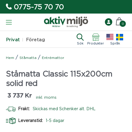
0775-75 70 70
0
Privat
Företag
Sök
Produkter
Språk
/
/
Hem
Ståmatta
Entrémattor
Ståmatta Classic 115x200cm
solid red
3 737
Kr
inkl. moms
Frakt:
Skickas med Schenker alt. DHL
Leveranstid:
1-5 dagar