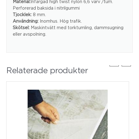
Material:
Infärgad high twist nylon 6,6 varv /tum.
Perforerad baksida i nitrilgummi
Tjocklek:
8 mm.
Användning:
Inomhus. Hög trafik.
Skötsel:
Maskintvätt med torktumling, dammsugning
eller avspolning.
Relaterade produkter