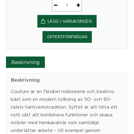
Soffbord
COUTURE
LÄGG I VARUKORGEN
mängd
OFFERTFÖRFRÅGAN
Beskrivning
Beskrivning
Couture är en flexibel möbelserie och beskrivs
bäst som en modern tolkning av 50- och 60-
talets hantverkstradition. Syftet är att hitta ett
nytt sätt att kombinera funktioner och skapa
möbler med hemkaraktär som samtidigt
underlättar arbete – till exempel genom