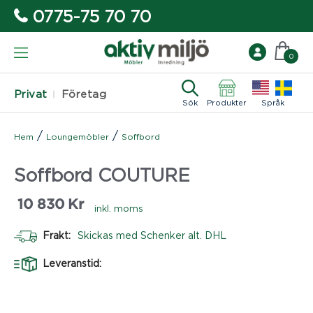
0775-75 70 70
0
Privat
Företag
Sök
Produkter
Språk
/
/
Hem
Loungemöbler
Soffbord
Soffbord COUTURE
10 830
Kr
inkl. moms
Frakt:
Skickas med Schenker alt. DHL
Leveranstid: