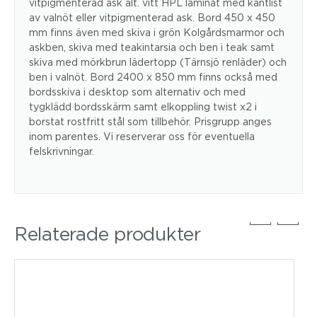
vitpigmenterad ask alt. vitt HPL laminat med kantlist
av valnöt eller vitpigmenterad ask. Bord 450 x 450
mm finns även med skiva i grön Kolgårdsmarmor och
askben, skiva med teakintarsia och ben i teak samt
skiva med mörkbrun lädertopp (Tärnsjö renläder) och
ben i valnöt. Bord 2400 x 850 mm finns också med
bordsskiva i desktop som alternativ och med
tygklädd bordsskärm samt elkoppling twist x2 i
borstat rostfritt stål som tillbehör. Prisgrupp anges
inom parentes. Vi reserverar oss för eventuella
felskrivningar.
Relaterade produkter