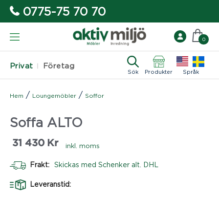
0775-75 70 70
0
Privat
Företag
Sök
Produkter
Språk
/
/
Hem
Loungemöbler
Soffor
Soffa ALTO
31 430
Kr
inkl. moms
Frakt:
Skickas med Schenker alt. DHL
Leveranstid: