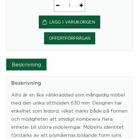
Soffa
ALTO
LÄGG I VARUKORGEN
mängd
OFFERTFÖRFRÅGAN
Beskrivning
Beskrivning
Alto är en lika välskräddad som mångsidig möbel
med den unika sitthöjden 630 mm. Designen har
enkelhet som ledord, vilket märks både på formen
och möjligheten att smidigt kombinera flera
enheter till större möbleringar. Möbelns identitet
förstärks av att plymåernas böljande form syns