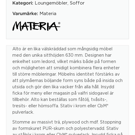
Loungemöbler
,
Soffor
Kategori:
Materia
Varumärke:
Alto är en lika välskräddad som mångsidig möbel
med den unika sitthöjden 630 mm. Designen har
enkelhet som ledord, vilket märks både på formen
och möjligheten att smidigt kombinera flera enheter
till större möbleringar. Möbelns identitet förstärks av
att plymåernas böljande form syns både på insida och
utsida och gör den lika vacker från alla håll. Insydd
ficka för meny eller magasin på valfri sidogavel är
tillbehör. Alto kan beställas som fåtölj, tvåsits-,
tresits- eller hörnsoffa. Stativ i krom eller CbM*
pulverlack.
Stomme av massivt trä, plywood och mdf. Stoppning
av formskuret PUR-skum och polyestervadd. Stativ
av stålrör i krom eller CbM* pulverlack. Insydd ficka på