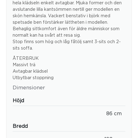
hela klädseln enkelt avtagbar. Mjuka former och den
avslutande lilla kantsömmen nertill ger modellen en
skön hemkänsla. Vackert benstativ i björk med
spetsade ben förstärker lättheten i modellen.
Behaglig sittkomfort även för äldre människor som
normalt kan ha svårt att resa sig.
Stop finns som hög och låg fåtölj samt 3-sits och 2-
sits soffa.
ÅTERBRUK
Massivt trä
Avtagbar klädsel
Utbytbar stoppning
Dimensioner
Höjd
86 cm
Bredd