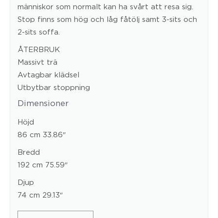
människor som normalt kan ha svårt att resa sig.
Stop finns som hög och låg fåtölj samt 3-sits och
2-sits soffa.
ÅTERBRUK
Massivt trä
Avtagbar klädsel
Utbytbar stoppning
Dimensioner
Höjd
86 cm 33.86″
Bredd
192 cm 75.59″
Djup
74 cm 29.13″