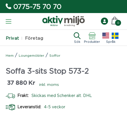
0775-75 70 70
0
Privat
Företag
Sök
Produkter
Språk
/
/
Hem
Loungemöbler
Soffor
Soffa 3-sits Stop 573-2
37 880
Kr
inkl. moms
Frakt:
Skickas med Schenker alt. DHL
Leveranstid:
4-5 veckor