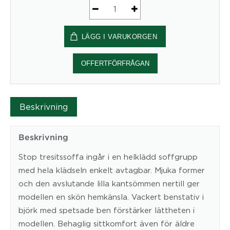
Soffa
3-
LÄGG I VARUKORGEN
sits
Stop
573-
OFFERTFÖRFRÅGAN
2
mängd
Beskrivning
Beskrivning
Stop tresitssoffa ingår i en helklädd soffgrupp
med hela klädseln enkelt avtagbar. Mjuka former
och den avslutande lilla kantsömmen nertill ger
modellen en skön hemkänsla. Vackert benstativ i
björk med spetsade ben förstärker lättheten i
modellen. Behaglig sittkomfort även för äldre