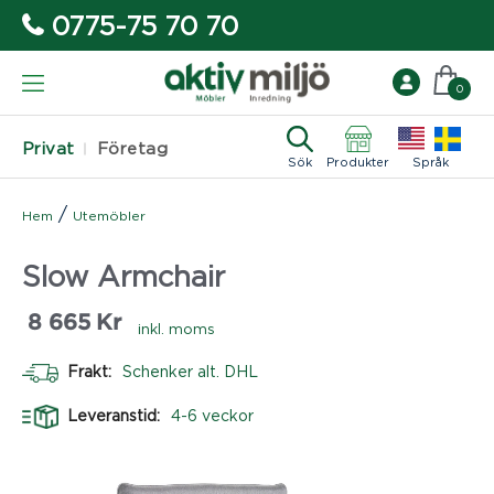
0775-75 70 70
0
Privat
Företag
Sök
Produkter
Språk
/
Hem
Utemöbler
Slow Armchair
8 665
Kr
inkl. moms
Frakt:
Schenker alt. DHL
Leveranstid:
4-6 veckor