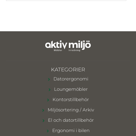
KATEGORIER
Datorergonomi
Loungemöbler
Kontorstillbehör
Miljösortering / Arkiv
El och datortillbehör
Ergonomi i bilen