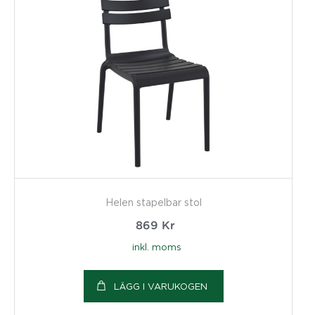
Helen stapelbar stol
869
Kr
inkl. moms
LÄGG I VARUKOGEN