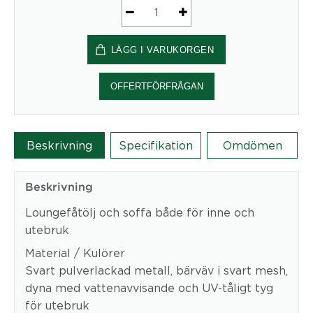
Slow
Armchair
LÄGG I VARUKORGEN
mängd
OFFERTFÖRFRÅGAN
Beskrivning
Specifikation
Omdömen
Beskrivning
Loungefåtölj och soffa både för inne och
utebruk
Material / Kulörer
Svart pulverlackad metall, bärväv i svart mesh,
dyna med vattenavvisande och UV-tåligt tyg
för utebruk