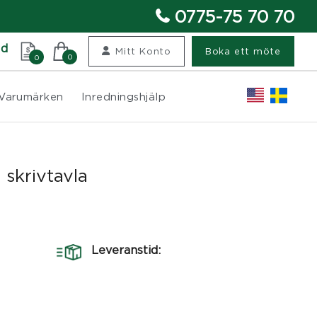
0775-75 70 70
nd
Mitt Konto
Boka ett möte
0
0
Varumärken
Inredningshjälp
 skrivtavla
Leveranstid: