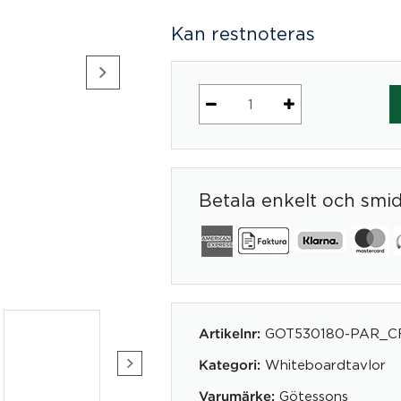
Kan restnoteras
Sketch
golvskärm
för
skrivtavla
Betala enkelt och smi
mängd
GOT530180-PAR_C
Artikelnr:
Whiteboardtavlor
Kategori:
Götessons
Varumärke: