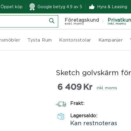
& Öppet köp
Google betyg 4.9 av 5
Hyra & Leasing
Företagskund
Privatku
exkl. moms
inkl. moms
nsmöbler
Tysta Rum
Kontorsstolar
Kampanjer
Sketch golvskärm för
6 409
Kr
inkl. moms
Frakt:
Lagersaldo:
Kan restnoteras