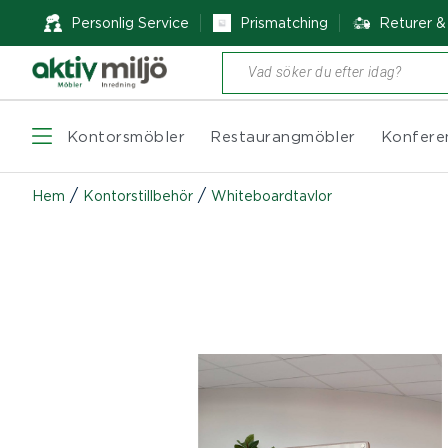
Personlig Service
Prismatching
Returer 
Produktsökning
Kontorsmöbler
Restaurangmöbler
Konfere
/
/
Hem
Kontorstillbehör
Whiteboardtavlor