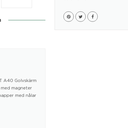
n
IT A40 Golvskärm
er med magneter
t papper med nålar