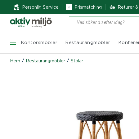
Personlig Service
Prismatching
Returer 
Produktsökning
Kontorsmöbler
Restaurangmöbler
Konfere
/
/
Hem
Restaurangmöbler
Stolar