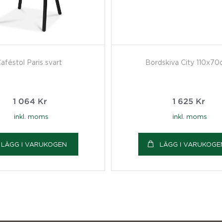
aféstol Paris svart
Bordskiva City 110x7
1 064
Kr
1 625
Kr
inkl. moms
inkl. moms
LÄGG I VARUKOGEN
LÄGG I VARUKOGE