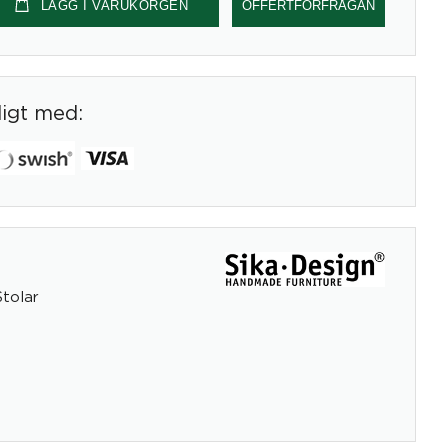
LÄGG I VARUKORGEN
OFFERTFÖRFRÅGAN
digt med:
Stolar