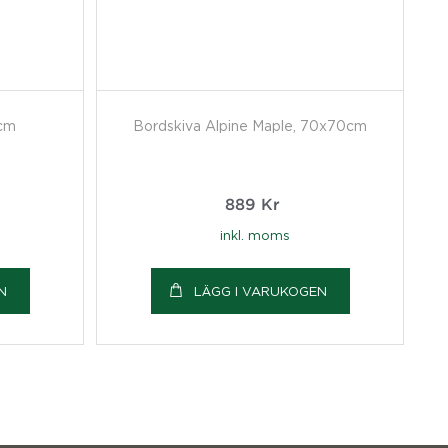
0cm
Bordskiva Alpine Maple, 70x70cm
889
Kr
inkl. moms
N
LÄGG I VARUKOGEN