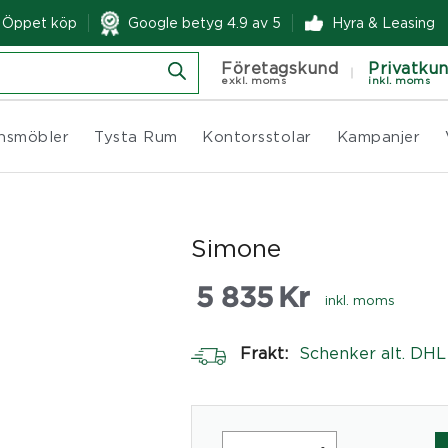
& Öppet köp
Google betyg 4.9 av 5
Hyra & Leasing
Företagskund
Privatku
exkl. moms
inkl. moms
nsmöbler
Tysta Rum
Kontorsstolar
Kampanjer
Simone
5 835
Kr
inkl. moms
Frakt:
Schenker alt. DHL