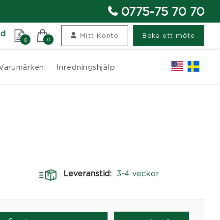
0775-75 70 70
nd
Mitt Konto
Boka ett möte
0
0
Varumärken
Inredningshjälp
Leveranstid:
3-4 veckor