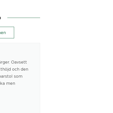
n
en
ärger. Oavsett
itthöjd och den
barstol som
iska men