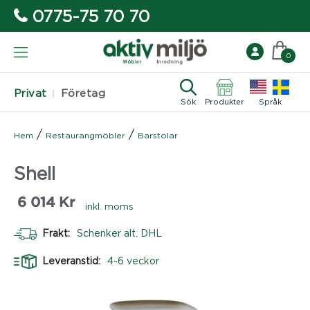
0775-75 70 70
0
Privat
Företag
Sök
Produkter
Språk
/
/
Hem
Restaurangmöbler
Barstolar
Shell
6 014
Kr
inkl. moms
Frakt:
Schenker alt. DHL
Leveranstid:
4-6 veckor