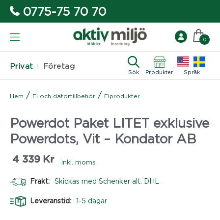
0775-75 70 70
0
Privat
Företag
Sök
Produkter
Språk
/
/
Hem
El och datortillbehör
Elprodukter
Powerdot Paket LITET exklusive
Powerdots, Vit – Kondator AB
4 339
Kr
inkl. moms
Frakt:
Skickas med Schenker alt. DHL
Leveranstid:
1-5 dagar