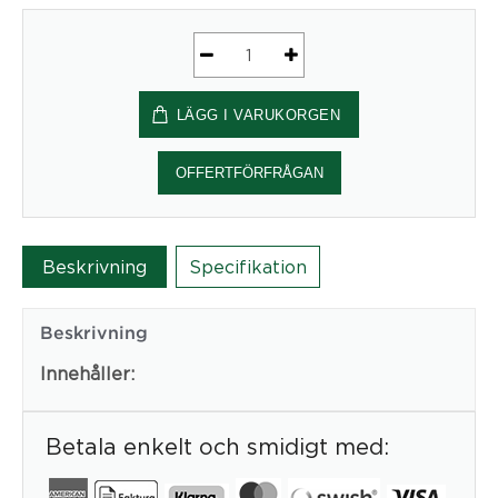
Powerdot
Paket
LÄGG I VARUKORGEN
LITET
exklusive
Powerdots,
OFFERTFÖRFRÅGAN
Vit
-
Kondator
Beskrivning
Specifikation
AB
mängd
Beskrivning
Innehåller:
Betala enkelt och smidigt med: