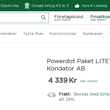
& Öppet köp
Google betyg 4.9 av 5
Hyra & Leasing
Företagskund
Privatku
exkl. moms
inkl. moms
nsmöbler
Tysta Rum
Kontorsstolar
Kampanjer
Powerdot Paket LITET
Kondator AB
4 339
Kr
inkl. moms
Frakt:
Skickas med Sche
alt. DHL