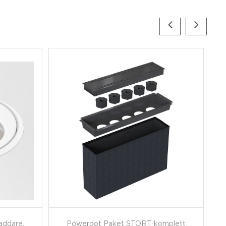
addare,
Powerdot Paket STORT komplett