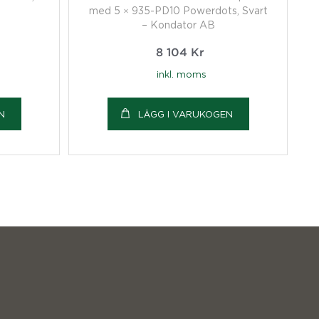
med 5 × 935-PD10 Powerdots, Svart
– Kondator AB
8 104
Kr
inkl. moms
N
LÄGG I VARUKOGEN