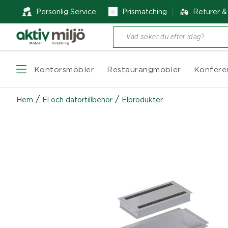
Personlig Service
Prismatching
Returer 
Produktsökning
Kontorsmöbler
Restaurangmöbler
Konfere
/
/
Hem
El och datortillbehör
Elprodukter