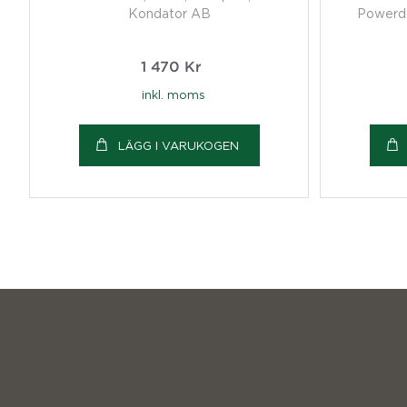
Kondator AB
Powerdo
1 470
Kr
inkl. moms
LÄGG I VARUKOGEN