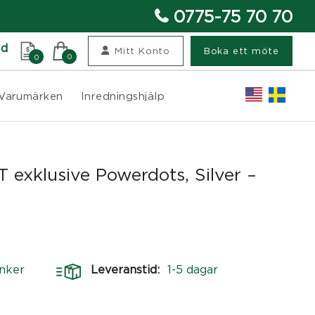
0775-75 70 70
nd
Mitt Konto
Boka ett möte
0
0
Varumärken
Inredningshjälp
 exklusive Powerdots, Silver –
nker
Leveranstid:
1-5 dagar