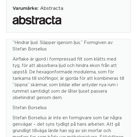
Abstracta
Varumärke:
”Hindrar ljud. Släpper igenom ljus.” Formgiven av:
Stefan Borselius
Airflake är gjord i formpressad filt som klätts med
tyg, för att absorbera ljud och hindra ekon från att
uppstå. De hexagonformade modulerna, som för
tankarna till snöflingor, är gjorda för att kombineras till
”öppna” skärmar, som bildar eller antyder nya rum i
rummet samtidigt som de låter ljuset passera
obehindrat genom dem.
Stefan Borselius
Stefan Borselius är inte en formgivare som tar några
genvägar – det syns tydligt på hans arbeten. Att gå
grundligt tillväga lärde han sig av sin morfar och
morfars far, som båda var möbelsnickare. Följaktligen