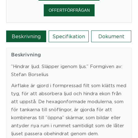
Blade
öppen
OFFERTFÖRFRÅGAN
10-
pack
400x345
Beskrivning
Specifikation
Dokument
-
Abstracta
mängd
Beskrivning
”Hindrar ljud. Släpper igenom ljus.” Formgiven av:
Stefan Borselius
Airflake är gjord i formpressad filt som klätts med
tyg, för att absorbera ljud och hindra ekon från
att uppstå. De hexagonformade modulerna, som
för tankarna till snöflingor, är gjorda för att
kombineras till ”öppna” skärmar, som bildar eller
antyder nya rum i rummet samtidigt som de låter
ljuset passera obehindrat genom dem.