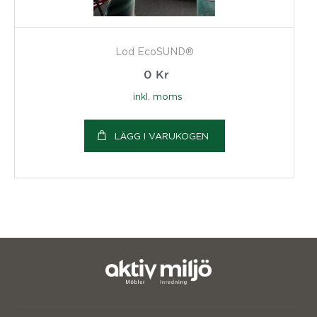
Lod EcoSUND®
0
Kr
inkl. moms
LÄGG I VARUKOGEN