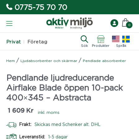
0775-75 70 70
0
Privat
Företag
Sök
Produkter
Språk
/
/
Hem
Ljudabsorbenter och skärmar
Pendlade absorbenter
Pendlande ljudreducerande
Airflake Blade öppen 10-pack
400×345 – Abstracta
1 609
Kr
inkl. moms
Frakt:
Skickas med Schenker alt. DHL
Leveranstid:
1-5 dagar