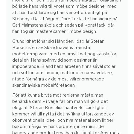
började hans väg till yrket som möbeldesigner med
att han först lärde sig hantverket ordentligt på
Steneby i Dals Långed. Därefter läste han vidare på
Carl Malmstens skola och sedan på Konstfack, där
han tog sin masterexamen i möbeldesign.
Grundlighet lönar sig i längden. Idag är Stefan
Borselius en av Skandinaviens främsta
möbelformgivare, med en omvittnat hög känsla för
detaljen. Hans spännvidd som designer är
imponerande. Bland hans arbeten finns såväl stolar
och soffor som lampor, mattor och rumsavdelare,
ritade för några av de mest välrenommerade
skandinaviska möbelföretagen.
För att kunna bryta mot reglerna måste man
behärska dem – i varje fall om man vill göra det
elegant. Stefan Borselius hantverksskicklighet
kommer väl till nytta i det nyfikna utforskandet av
okonventionella idéer och nya material som ligger
bakom många av hans arbeten, inte minst de
banbrytande produkterna han designat för Abstracta.