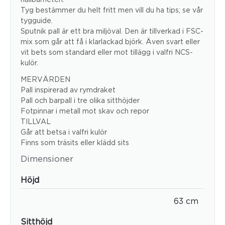
Tyg bestämmer du helt fritt men vill du ha tips; se vår
tygguide.
Sputnik pall är ett bra miljöval. Den är tillverkad i FSC-
mix som går att få i klarlackad björk. Även svart eller
vit bets som standard eller mot tillägg i valfri NCS-
kulör.
MERVÄRDEN
Pall inspirerad av rymdraket
Pall och barpall i tre olika sitthöjder
Fotpinnar i metall mot skav och repor
TILLVAL
Går att betsa i valfri kulör
Finns som träsits eller klädd sits
Dimensioner
Höjd
63 cm
Sitthöjd