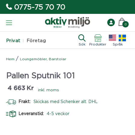
0775-75 70 70
0
Privat
Företag
Sök
Produkter
Språk
/
Hem
Loungemöbler, Barstolar
Pallen Sputnik 101
4 663
Kr
inkl. moms
Frakt:
Skickas med Schenker alt. DHL
Leveranstid:
4-5 veckor