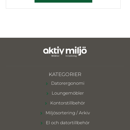
KATEGORIER
Datorergonomi
Loungemöbler
Kontorstillbehör
Miljösortering / Arkiv
El och datortillbehör