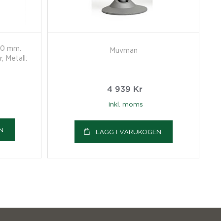
00 mm.
Muvman
, Metall:
4 939
Kr
inkl. moms
N
LÄGG I VARUKOGEN