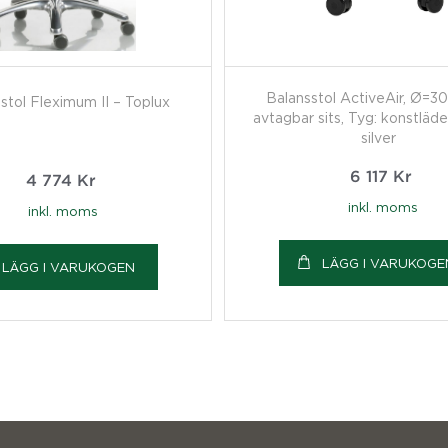
Balansstol ActiveAir, Ø=3
stol Fleximum II – Toplux
avtagbar sits, Tyg: konstläder
silver
6 117
Kr
4 774
Kr
inkl. moms
inkl. moms
LÄGG I VARUKOGE
LÄGG I VARUKOGEN