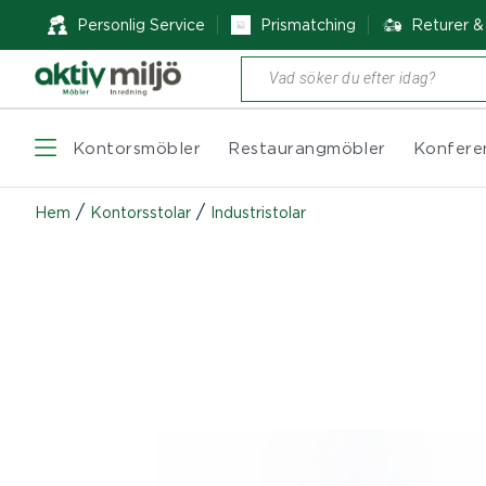
Personlig Service
Prismatching
Returer 
Produktsökning
Kontorsmöbler
Restaurangmöbler
Konfere
/
/
Hem
Kontorsstolar
Industristolar