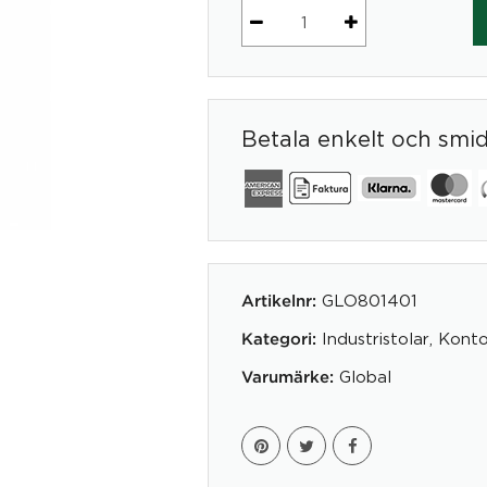
Monteringsbord
Global
Mini
mängd
Betala enkelt och smi
GLO801401
Artikelnr:
Industristolar
,
Konto
Kategori:
Global
Varumärke: