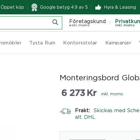
& Öppet köp
Google betyg 4.9 av 5
Hyra & Leasing
Företagskund
Privatku
exkl. moms
inkl. moms
nsmöbler
Tysta Rum
Kontorsstolar
Kampanjer
Monteringsbord Globa
6 273
Kr
inkl. moms
Frakt:
Skickas med Sche
alt. DHL