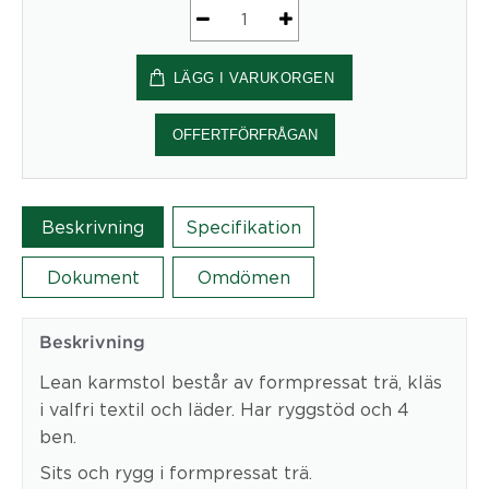
Lean4
Bar
LÄGG I VARUKORGEN
mängd
OFFERTFÖRFRÅGAN
Beskrivning
Specifikation
Dokument
Omdömen
Beskrivning
Lean karmstol består av formpressat trä, kläs
i valfri textil och läder. Har ryggstöd och 4
ben.
Sits och rygg i formpressat trä.