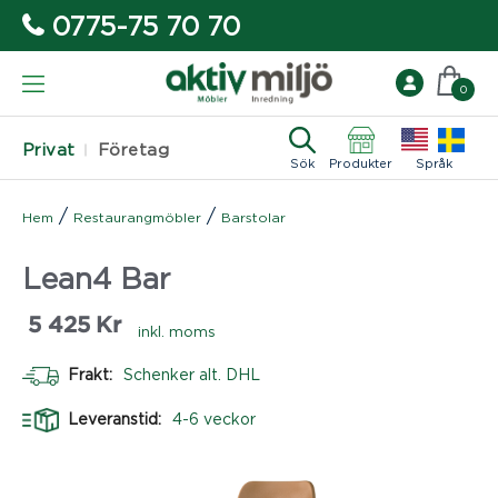
0775-75 70 70
0
Privat
Företag
Sök
Produkter
Språk
/
/
Hem
Restaurangmöbler
Barstolar
Lean4 Bar
5 425
Kr
inkl. moms
Frakt:
Schenker alt. DHL
Leveranstid:
4-6 veckor