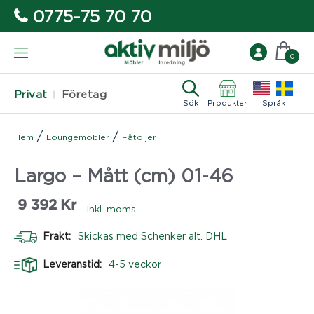
0775-75 70 70
0
Privat
Företag
Sök
Produkter
Språk
/
/
Hem
Loungemöbler
Fåtöljer
Largo – Mått (cm) 01-46
9 392
Kr
inkl. moms
Frakt:
Skickas med Schenker alt. DHL
Leveranstid:
4-5 veckor