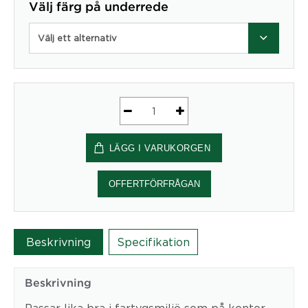
Välj färg på underrede
Välj ett alternativ
Largo
-
LÄGG I VARUKORGEN
Mått
(cm)
01-
OFFERTFÖRFRÅGAN
46
mängd
Beskrivning
Specifikation
Beskrivning
Passar lika bra i fartygsmiljö som på kontor