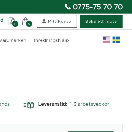
0775-75 70 70
nd
Mitt Konto
Boka ett möte
0
0
Varumärken
Inredningshjälp
ands
Leveranstid:
1-3 arbetsveckor