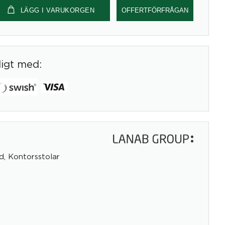
LÄGG I VARUKORGEN
OFFERTFÖRFRÅGAN
digt med:
d
,
Kontorsstolar