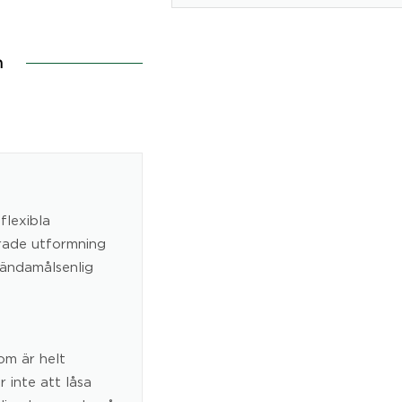
n
flexibla
erade utformning
n ändamålsenlig
om är helt
 inte att låsa