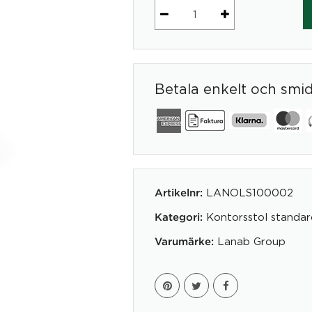
Kontorsstol
Slim
Låg
mängd
Betala enkelt och smi
LANOLS100002
Artikelnr:
Kontorsstol standar
Kategori:
Lanab Group
Varumärke: