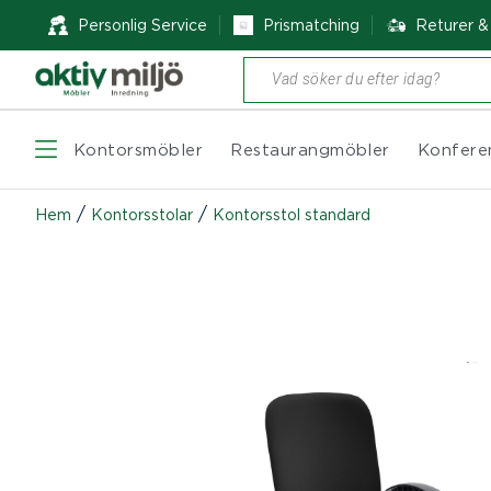
Personlig Service
Prismatching
Returer 
Produktsökning
Kontorsmöbler
Restaurangmöbler
Konfere
/
/
Hem
Kontorsstolar
Kontorsstol standard