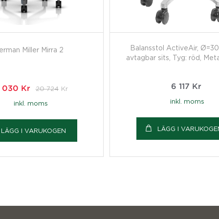
Balansstol ActiveAir, Ø=3
erman Miller Mirra 2
avtagbar sits, Tyg: röd, Metal
6 117
Kr
8 030
Kr
20 724
Kr
inkl. moms
inkl. moms
LÄGG I VARUKOGE
LÄGG I VARUKOGEN