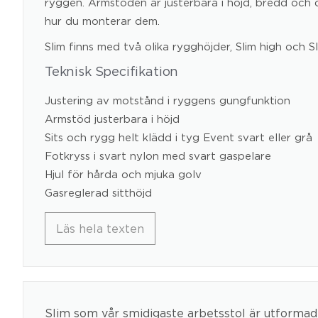
ryggen. Armstöden är justerbara i höjd, bredd och
hur du monterar dem.
Slim finns med två olika rygghöjder, Slim high och Sl
Teknisk Specifikation
Justering av motstånd i ryggens gungfunktion
Armstöd justerbara i höjd
Sits och rygg helt klädd i tyg Event svart eller grå
Fotkryss i svart nylon med svart gaspelare
Hjul för hårda och mjuka golv
Gasreglerad sitthöjd
Läs hela texten
Slim som vår smidigaste arbetsstol är utformad