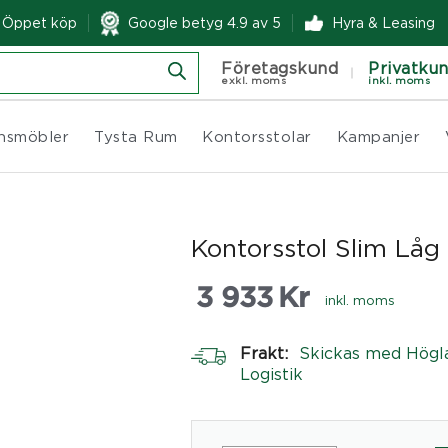
& Öppet köp
Google betyg 4.9 av 5
Hyra & Leasing
Företagskund
Privatku
exkl. moms
inkl. moms
nsmöbler
Tysta Rum
Kontorsstolar
Kampanjer
Kontorsstol Slim Låg
3 933
Kr
inkl. moms
Frakt:
Skickas med Högl
Logistik