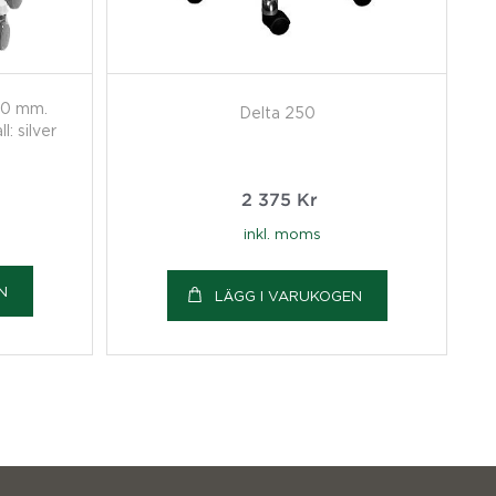
00 mm.
Delta 250
l: silver
2 375
Kr
inkl. moms
N
LÄGG I VARUKOGEN