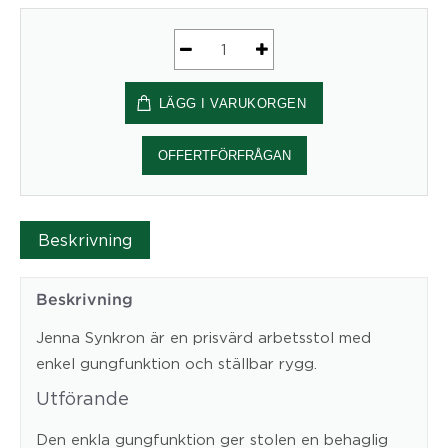
Kontorsstol
Jenna
LÄGG I VARUKORGEN
Synkron
-
Låg
OFFERTFÖRFRÅGAN
mängd
Beskrivning
Beskrivning
Jenna Synkron är en prisvärd arbetsstol med
enkel gungfunktion och ställbar rygg.
Utförande
Den enkla gungfunktion ger stolen en behaglig