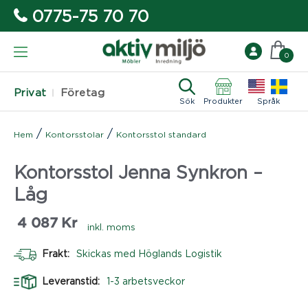
0775-75 70 70
0
Privat
Företag
Sök
Produkter
Språk
/
/
Hem
Kontorsstolar
Kontorsstol standard
Kontorsstol Jenna Synkron –
Låg
4 087
Kr
inkl. moms
Frakt:
Skickas med Höglands Logistik
Leveranstid:
1-3 arbetsveckor