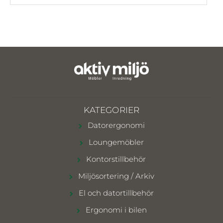
KATEGORIER
Datorergonomi
Loungemöbler
Kontorstillbehör
Miljösortering / Arkiv
El och datortillbehör
Ergonomi i bilen