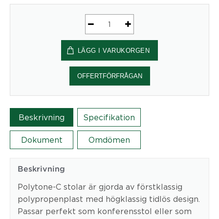
Konferensstol
Polytone-
LÄGG I VARUKORGEN
C
med
hjul
OFFERTFÖRFRÅGAN
mängd
Beskrivning
Specifikation
Dokument
Omdömen
Beskrivning
Polytone-C stolar är gjorda av förstklassig
polypropenplast med högklassig tidlös design.
Passar perfekt som konferensstol eller som