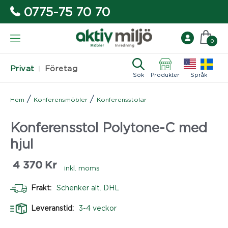
0775-75 70 70
0
Privat
Företag
Sök
Produkter
Språk
/
/
Hem
Konferensmöbler
Konferensstolar
Konferensstol Polytone-C med
hjul
4 370
Kr
inkl. moms
Frakt:
Schenker alt. DHL
Leveranstid:
3-4 veckor