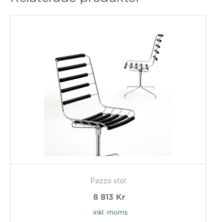
Pazzo stol
8 813
Kr
inkl. moms