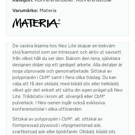
Kategori:
Materia
Varumärke:
De vackra linjerna hos Neo Lite skapar en bekväm
stol/karmstol som ser intressant och aktiv ut oavsett
från vilket håll du ser den. Bakom den rena, självklara
designen döljer sig ett gediget arbete. Alla detaljer är
noga utprovade och genomarbetade. Sittskal av
polypropén i CbM* samt i flera olika träslag. Du kan
välja att få den oklädd, med klädd sits eller helklädd,
vilket gör det enkelt att sätta din egen prägel på Neo
Lite. Trådstativ i krom alt. silvergrå eller CbM*
pulverlack. I Neo-serien ingår också exklusiva
konferensstolar i olika utföranden.
Sittskal av polypropén i CbM*. alt. sittskal av
formpressad plywood i vitpigmenterad ask,
svartbetsad ask eller björkfanér. Oklädd, klädd sits