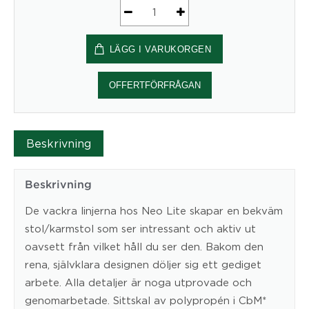
Konferensstol
NEO
LÄGG I VARUKORGEN
LITE
mängd
OFFERTFÖRFRÅGAN
Beskrivning
Beskrivning
De vackra linjerna hos Neo Lite skapar en bekväm
stol/karmstol som ser intressant och aktiv ut
oavsett från vilket håll du ser den. Bakom den
rena, självklara designen döljer sig ett gediget
arbete. Alla detaljer är noga utprovade och
genomarbetade. Sittskal av polypropén i CbM*