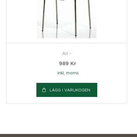
Ari –
989
Kr
inkl. moms
LÄGG I VARUKOGEN