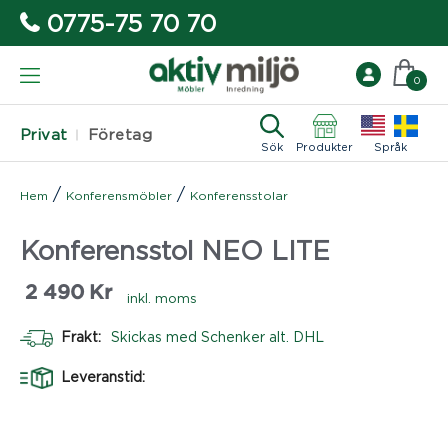
0775-75 70 70
0
Privat
Företag
Sök
Produkter
Språk
/
/
Hem
Konferensmöbler
Konferensstolar
Konferensstol NEO LITE
2 490
Kr
inkl. moms
Frakt:
Skickas med Schenker alt. DHL
Leveranstid: