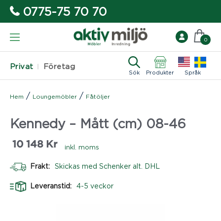
0775-75 70 70
0
Privat
Företag
Sök
Produkter
Språk
/
/
Hem
Loungemöbler
Fåtöljer
Kennedy – Mått (cm) 08-46
10 148
Kr
inkl. moms
Frakt:
Skickas med Schenker alt. DHL
Leveranstid:
4-5 veckor