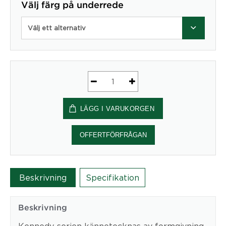
Välj färg på underrede
Välj ett alternativ
Kennedy
-
LÄGG I VARUKORGEN
Mått
(cm)
08-
OFFERTFÖRFRÅGAN
46
mängd
Beskrivning
Specifikation
Beskrivning
Kennedy-serien kännetecknas av formgivning