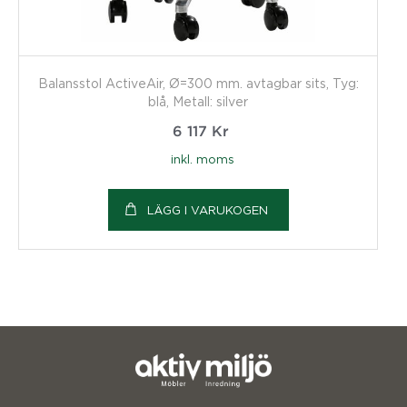
Balansstol ActiveAir, Ø=300 mm. avtagbar sits, Tyg:
blå, Metall: silver
6 117
Kr
inkl. moms
LÄGG I VARUKOGEN