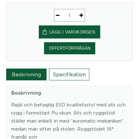
Industristol
Comfort
LÄGG I VARUKORGEN
hög
med
fotring
OFFERTFÖRFRÅGAN
mängd
Beskrivning
Specifikation
Beskrivning
Rejäl och behaglig ESD kvalitetsstol med sits och
rygg i formstöpt Pu-skum. Sits och ryggstöd
ställer man enkelt in med “euromatic-mekaniken”
medan man sitter på stolen. Ryggstödet 16°
framåt och