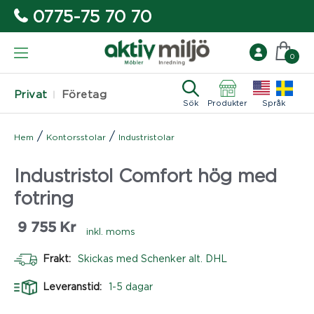
0775-75 70 70
0
Privat
Företag
Sök
Produkter
Språk
/
/
Hem
Kontorsstolar
Industristolar
Industristol Comfort hög med
fotring
9 755
Kr
inkl. moms
Frakt:
Skickas med Schenker alt. DHL
Leveranstid:
1-5 dagar