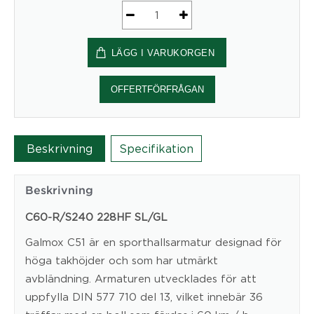
Industribelysning
C60-
LÄGG I VARUKORGEN
S|C60-
SLED
mängd
OFFERTFÖRFRÅGAN
Beskrivning
Specifikation
Beskrivning
C60-R/S240 228HF SL/GL
Galmox C51 är en sporthallsarmatur designad för
höga takhöjder och som har utmärkt
avbländning. Armaturen utvecklades för att
uppfylla DIN 577 710 del 13, vilket innebär 36