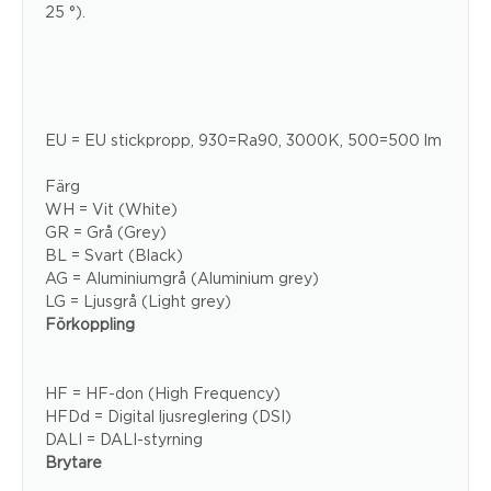
25 °).
EU = EU stickpropp, 930=Ra90, 3000K, 500=500 lm
Färg
WH = Vit (White)
GR = Grå (Grey)
BL = Svart (Black)
AG = Aluminiumgrå (Aluminium grey)
LG = Ljusgrå (Light grey)
Förkoppling
HF = HF-don (High Frequency)
HFDd = Digital ljusreglering (DSI)
DALI = DALI-styrning
Brytare