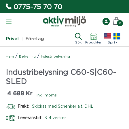
0775-75 70 70
0
Privat
Företag
Sök
Produkter
Språk
/
/
Hem
Belysning
Industribelysning
Industribelysning C60-S|C60-
SLED
4 688
Kr
inkl. moms
Frakt:
Skickas med Schenker alt. DHL
Leveranstid:
3-4 veckor