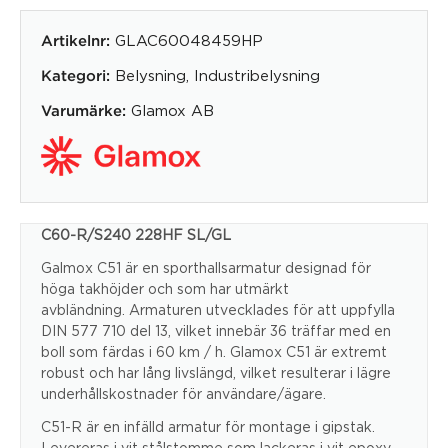
GLAC60048459HP
Artikelnr:
Belysning
,
Industribelysning
Kategori:
Glamox AB
Varumärke:
C60-R/S240 228HF SL/GL
Galmox C51 är en sporthallsarmatur designad för
höga takhöjder och som har utmärkt
avbländning. Armaturen utvecklades för att uppfylla
DIN 577 710 del 13, vilket innebär 36 träffar med en
boll som färdas i 60 km / h. Glamox C51 är extremt
robust och har lång livslängd, vilket resulterar i lägre
underhållskostnader för användare/ägare.
C51-R är en infälld armatur för montage i gipstak.
Levereras i vit stålstomme som lackeras i vit epoxy