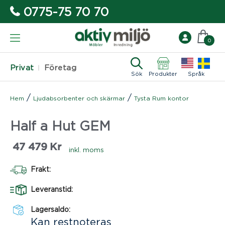
0775-75 70 70
0
Privat
Företag
Sök
Produkter
Språk
/
/
Hem
Ljudabsorbenter och skärmar
Tysta Rum kontor
Half a Hut GEM
47 479
Kr
inkl. moms
Frakt:
Leveranstid:
Lagersaldo:
Kan restnoteras