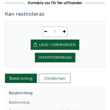
Kontakta oss för fler utföranden
Kan restnoteras
Half
a
LÄGG I VARUKORGEN
Hut
GEM
mängd
OFFERTFÖRFRÅGAN
Beskrivning
Omdömen
Beskrivning
Beskrivning