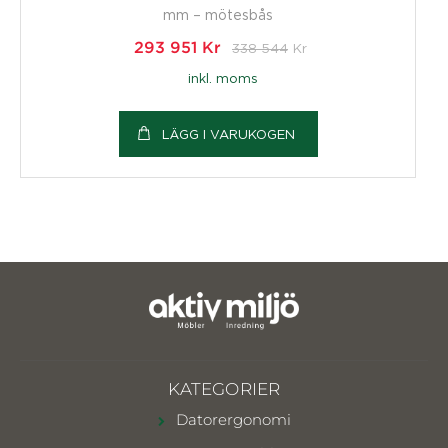
mm – mötesbås
293 951
Kr
338 544
Kr
inkl. moms
LÄGG I VARUKOGEN
KATEGORIER
Datorergonomi