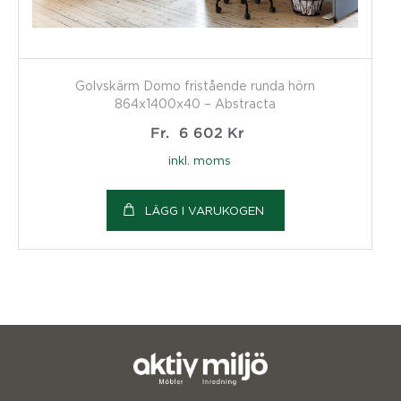
Golvskärm Domo fristående runda hörn
864x1400x40 – Abstracta
Fr.
6 602
Kr
inkl. moms
LÄGG I VARUKOGEN