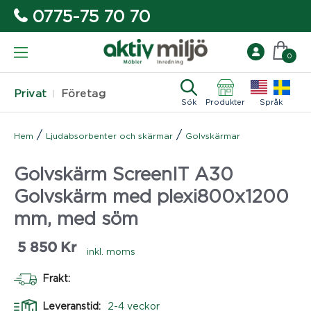
0775-75 70 70
0
Privat
Företag
Sök
Produkter
Språk
/
/
Hem
Ljudabsorbenter och skärmar
Golvskärmar
Golvskärm ScreenIT A30
Golvskärm med plexi800x1200
mm, med söm
5 850
Kr
inkl. moms
Frakt:
Leveranstid:
2-4 veckor