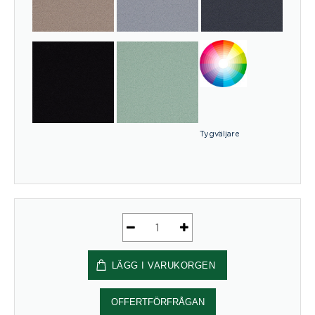
Tygväljare
Golvskärm
ScreenIT
LÄGG I VARUKORGEN
A30
Golvskärm
med
OFFERTFÖRFRÅGAN