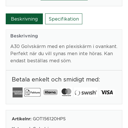
plexi800x1200
mm,
med
Beskrivning
Specifikation
söm
mängd
Beskrivning
A30 Golvskärm med en plexiskärm i ovankant.
Perfekt när du vill synas men inte höras. Kan
endast beställas med söm.
Betala enkelt och smidigt med:
GOT156120HPS
Artikelnr: