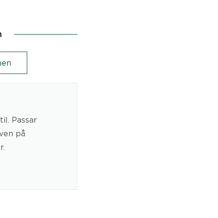
n
en
il. Passar
även på
r.