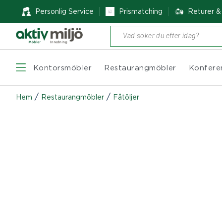
Personlig Service
Prismatching
Returer 
Produktsökning
Kontorsmöbler
Restaurangmöbler
Konfere
/
/
Hem
Restaurangmöbler
Fåtöljer