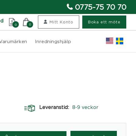
0775-75 70 70
nd
Mitt Konto
Boka ett möte
0
0
Varumärken
Inredningshjälp
Leveranstid:
8-9 veckor