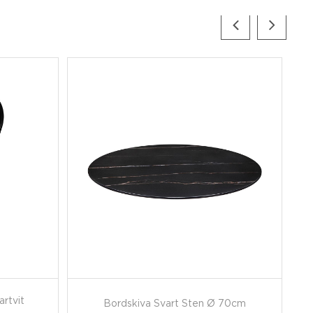
rtvit
Bordskiva Svart Sten Ø 70cm