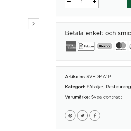
Fåtölj
Martin
mängd
Betala enkelt och smi
SVEDMA1P
Artikelnr:
Fåtöljer
,
Restauran
Kategori:
Svea contract
Varumärke: