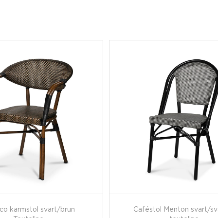
o karmstol svart/brun
Caféstol Menton svart/sva