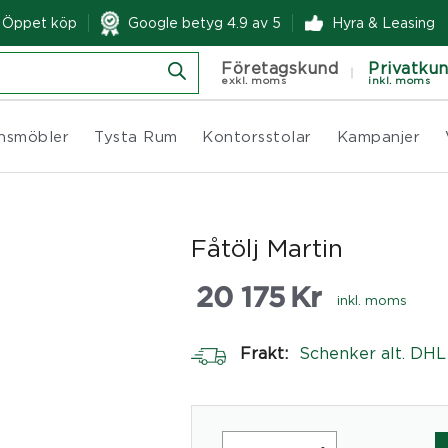
& Öppet köp
Google betyg 4.9 av 5
Hyra & Leasing
Företagskund
Privatku
exkl. moms
inkl. moms
nsmöbler
Tysta Rum
Kontorsstolar
Kampanjer
Fåtölj Martin
20 175
Kr
inkl. moms
Frakt:
Schenker alt. DHL