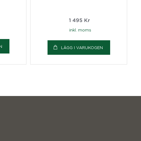
1 495
Kr
inkl. moms
N
LÄGG I VARUKOGEN