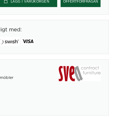
LÄGG I VARUKORGEN
OFFERTFÖRFRÅGAN
digt med:
gmöbler