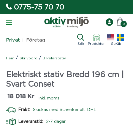
0775-75 70 70
0
Privat
Företag
Sök
Produkter
Språk
/
/
Hem
Skrivbord
3 Pelarstativ
Elektriskt stativ Bredd 196 cm |
Svart Conset
18 018
Kr
inkl. moms
Frakt:
Skickas med Schenker alt. DHL
Leveranstid:
2-7 dagar