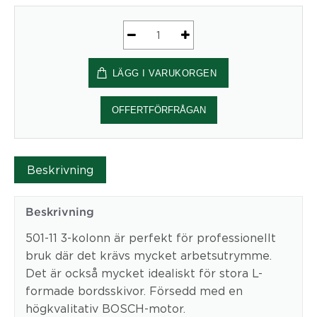
Elektriskt
stativ
LÄGG I VARUKORGEN
Bredd
196
cm
OFFERTFÖRFRÅGAN
|
Svart
Conset
Beskrivning
mängd
Beskrivning
501-11 3-kolonn är perfekt för professionellt
bruk där det krävs mycket arbetsutrymme.
Det är också mycket idealiskt för stora L-
formade bordsskivor. Försedd med en
högkvalitativ BOSCH-motor.