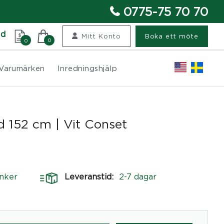
0775-75 70 70
nd
Mitt Konto
Boka ett möte
0
0
Varumärken
Inredningshjälp
dd 152 cm | Vit Conset
nker
Leveranstid:
2-7 dagar