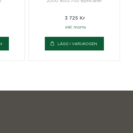
t
2000*800/700 Björkfanér
3 725
Kr
inkl. moms
N
LÄGG I VARUKOGEN