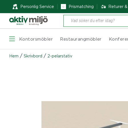
Personlig Service
Prismatching
Returer 
Produktsökning
Kontorsmöbler
Restaurangmöbler
Konfere
/
/
Hem
Skrivbord
2-pelarstativ