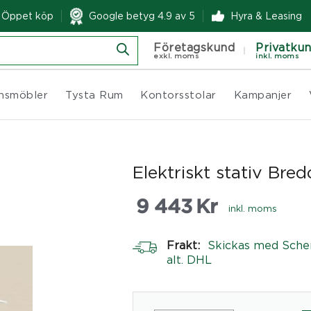
& Öppet köp
Google betyg 4.9 av 5
Hyra & Leasing
Företagskund
Privatku
exkl. moms
inkl. moms
nsmöbler
Tysta Rum
Kontorsstolar
Kampanjer
Elektriskt stativ Bre
9 443
Kr
inkl. moms
Frakt:
Skickas med Sche
alt. DHL