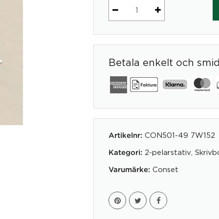
Elektriskt
stativ
Bredd
152
Betala enkelt och smi
cm
|
Vit
Conset
mängd
CON501-49 7W152
Artikelnr:
2-pelarstativ
,
Skrivb
Kategori:
Conset
Varumärke: