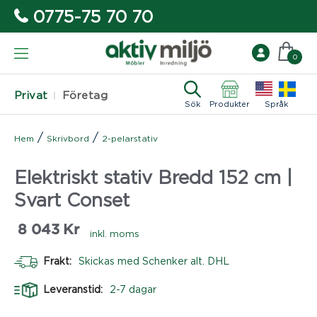
0775-75 70 70
0
Privat
Företag
Sök
Produkter
Språk
/
/
Hem
Skrivbord
2-pelarstativ
Elektriskt stativ Bredd 152 cm |
Svart Conset
8 043
Kr
inkl. moms
Frakt:
Skickas med Schenker alt. DHL
Leveranstid:
2-7 dagar