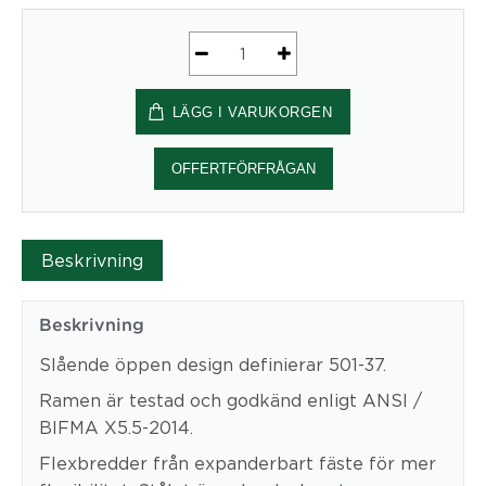
Elektriskt
stativ
LÄGG I VARUKORGEN
Bredd
152
cm
OFFERTFÖRFRÅGAN
|
Svart
Conset
Beskrivning
mängd
Beskrivning
Slående öppen design definierar 501-37.
Ramen är testad och godkänd enligt ANSI /
BIFMA X5.5-2014.
Flexbredder från expanderbart fäste för mer