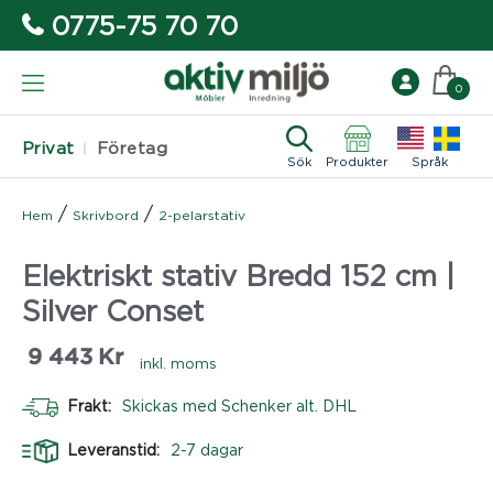
0775-75 70 70
0
Privat
Företag
Sök
Produkter
Språk
/
/
Hem
Skrivbord
2-pelarstativ
Elektriskt stativ Bredd 152 cm |
Silver Conset
9 443
Kr
inkl. moms
Frakt:
Skickas med Schenker alt. DHL
Leveranstid:
2-7 dagar