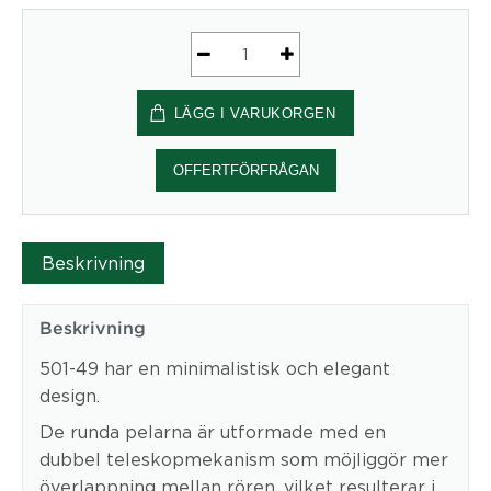
Elektriskt
stativ
LÄGG I VARUKORGEN
Bredd
152
cm
OFFERTFÖRFRÅGAN
|
Silver
Conset
Beskrivning
mängd
Beskrivning
501-49 har en minimalistisk och elegant
design.
De runda pelarna är utformade med en
dubbel teleskopmekanism som möjliggör mer
överlappning mellan rören, vilket resulterar i