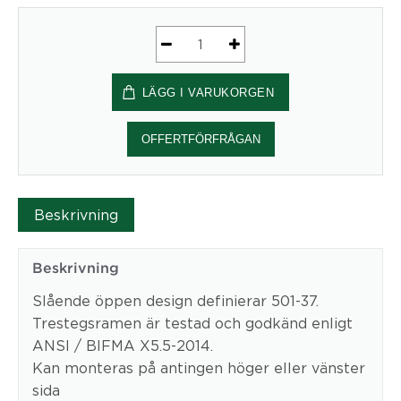
Elektriskt
stativ
LÄGG I VARUKORGEN
Bredd
142
cm
OFFERTFÖRFRÅGAN
|
Svart
Conset
Beskrivning
mängd
Beskrivning
Slående öppen design definierar 501-37.
Trestegsramen är testad och godkänd enligt
ANSI / BIFMA X5.5-2014.
Kan monteras på antingen höger eller vänster
sida