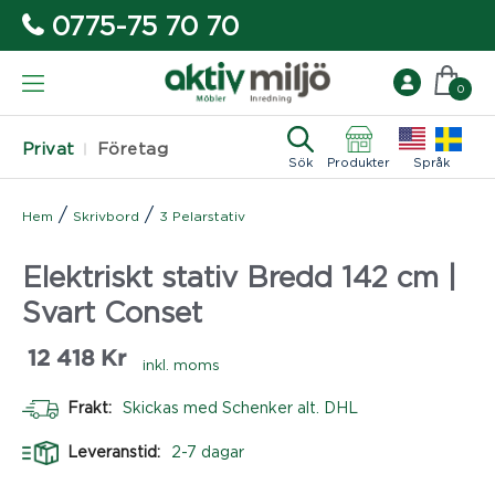
0775-75 70 70
0
Privat
Företag
Sök
Produkter
Språk
/
/
Hem
Skrivbord
3 Pelarstativ
Elektriskt stativ Bredd 142 cm |
Svart Conset
12 418
Kr
inkl. moms
Frakt:
Skickas med Schenker alt. DHL
Leveranstid:
2-7 dagar