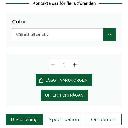
Kontakta oss för fler utföranden
Color
Välj ett alternativ
Divido
beslagspåse
LÄGG I VARUKORGEN
takfäste
mängd
OFFERTFÖRFRÅGAN
Beskrivning
Specifikation
Omdömen