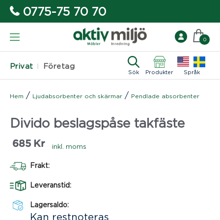
0775-75 70 70
0
Privat
Företag
Sök
Produkter
Språk
/
/
Hem
Ljudabsorbenter och skärmar
Pendlade absorbenter
Divido beslagspåse takfäste
685
Kr
inkl. moms
Frakt:
Leveranstid:
Lagersaldo:
Kan restnoteras