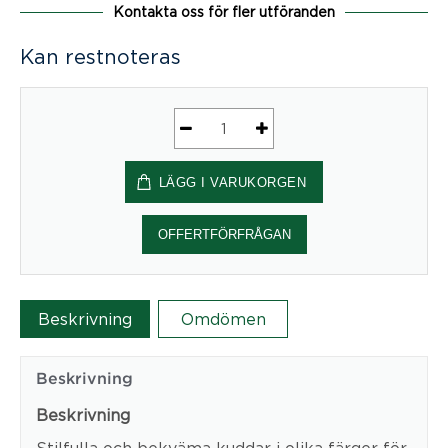
Kontakta oss för fler utföranden
Kan restnoteras
Cushion
rectangle
LÄGG I VARUKORGEN
mängd
OFFERTFÖRFRÅGAN
Beskrivning
Omdömen
Beskrivning
Beskrivning
Stilfulla och bekväma kuddar i olika färger för