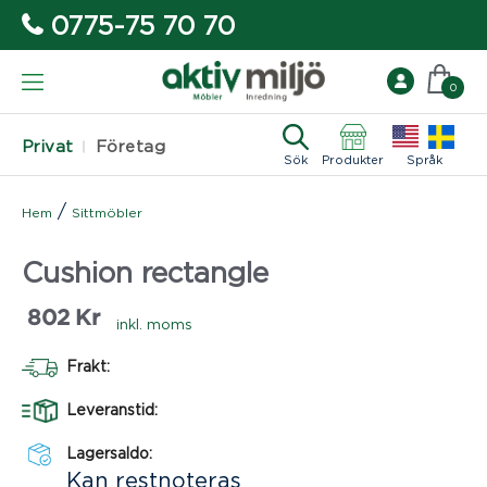
0775-75 70 70
0
Privat
Företag
Sök
Produkter
Språk
/
Hem
Sittmöbler
Cushion rectangle
802
Kr
inkl. moms
Frakt:
Leveranstid:
Lagersaldo:
Kan restnoteras