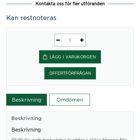
Kontakta oss för fler utföranden
Kan restnoteras
Cushion
rectangle
LÄGG I VARUKORGEN
mängd
OFFERTFÖRFRÅGAN
Beskrivning
Omdömen
Beskrivning
Beskrivning
Stilfulla och bekväma kuddar i olika färger för