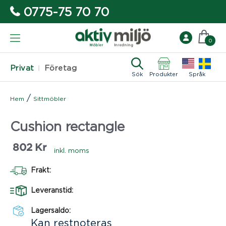
0775-75 70 70
0
Privat
Företag
Sök
Produkter
Språk
/
Hem
Sittmöbler
Cushion rectangle
802
Kr
inkl. moms
Frakt:
Leveranstid:
Lagersaldo:
Kan restnoteras