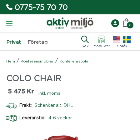
0775-75 70 70
0
Privat
Företag
Sök
Produkter
Språk
/
/
Hem
Konferensmöbler
Konferensstolar
COLO CHAIR
5 475
Kr
inkl. moms
Frakt:
Schenker alt. DHL
Leveranstid:
4-6 veckor