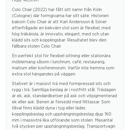
Colo Chair (2022) har fått sitt namn från Köln
(Cologne) där formgivarna har sitt säte. Historien
bakom Colo Chair är att Karl Andersson & Söner
efterfrågade en bekväm stol som är flexibel, med
hög träkänsla, är innovativ, elegant, med och utan
klädd sits och kopplingsbar. Resultatet blev den
fällbara stolen Colo Chair.
En perfekt stol för flexibel sittning eller stationära
möblemang såsom i lunchrum, café, restaurang,
matrum eller konferensrum. Varför inte hemma som
extra stol hängandes på väggen
Stativet är i massivt trä med formpressad sits och
rygg i trä. Samtliga beslag är i rostfritt stål. Träslagen
är ek, ask, standardbetser på ask och vitpigmenterad
ek eller ask. Benen är försedd med filttassar. Som
tillval finns klädd dyna i tyg eller läder,
kopplingsbeslag och upphängningsbeslag djup 160
mm i massivträ lika utförande som stolen. Maxantal
två stycken per upphängningsbeslag. Transportvagn