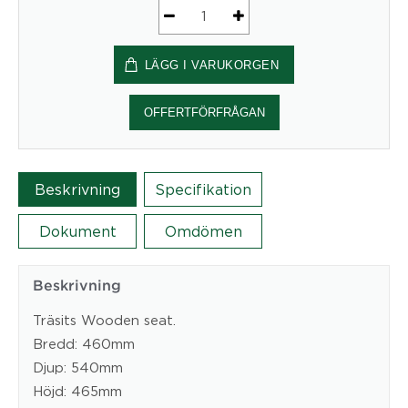
COLO
CHAIR
LÄGG I VARUKORGEN
mängd
OFFERTFÖRFRÅGAN
Beskrivning
Specifikation
Dokument
Omdömen
Beskrivning
Träsits Wooden seat.
Bredd: 460mm
Djup: 540mm
Höjd: 465mm