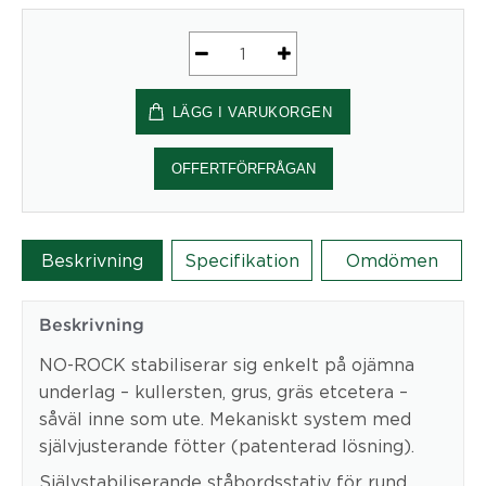
Bordstativ
Lunar
LÄGG I VARUKORGEN
21
No-
Rock
OFFERTFÖRFRÅGAN
High
mängd
Beskrivning
Specifikation
Omdömen
Beskrivning
NO-ROCK stabiliserar sig enkelt på ojämna
underlag – kullersten, grus, gräs etcetera –
såväl inne som ute. Mekaniskt system med
självjusterande fötter (patenterad lösning).
Självstabiliserande ståbordsstativ för rund