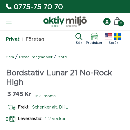
0775-75 70 70
0
Privat
Företag
Sök
Produkter
Språk
/
/
Hem
Restaurangmöbler
Bord
Bordstativ Lunar 21 No-Rock
High
3 745
Kr
inkl. moms
Frakt:
Schenker alt. DHL
Leveranstid:
1-2 veckor