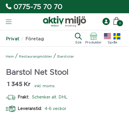
0775-75 70 70
0
Privat
Företag
Sök
Produkter
Språk
/
/
Hem
Restaurangmöbler
Barstolar
Barstol Net Stool
1 345
Kr
inkl. moms
Frakt:
Schenker alt. DHL
Leveranstid:
4-6 veckor