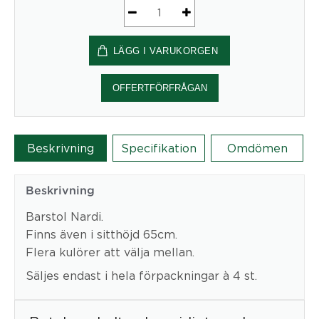
Barstol
Net
LÄGG I VARUKORGEN
Stool
mängd
OFFERTFÖRFRÅGAN
Beskrivning
Specifikation
Omdömen
Beskrivning
Barstol Nardi.
Finns även i sitthöjd 65cm.
Flera kulörer att välja mellan.
Säljes endast i hela förpackningar à 4 st.