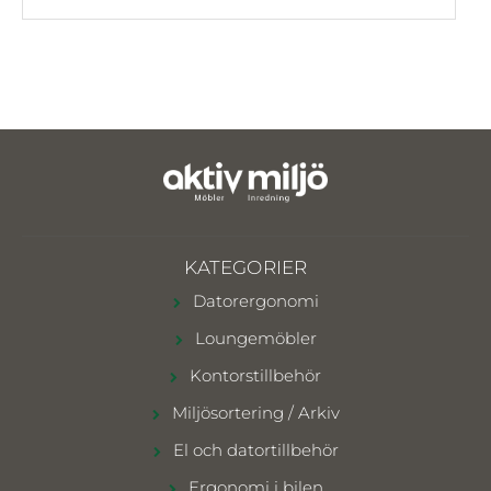
KATEGORIER
Datorergonomi
Loungemöbler
Kontorstillbehör
Miljösortering / Arkiv
El och datortillbehör
Ergonomi i bilen