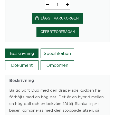
Barstol
Baltic
LÄGG I VARUKORGEN
soft
Duo
mängd
OFFERTFÖRFRÅGAN
Beskrivning
Specifikation
Dokument
Omdömen
Beskrivning
Baltic Soft Duo med den draperade kudden har
förhöjts med en hög bas. Det är en hybrid mellan
en hög pall och en bekväm fåtölj. Slanka linjer i
basen kombineras med den stoppade sitsen, så