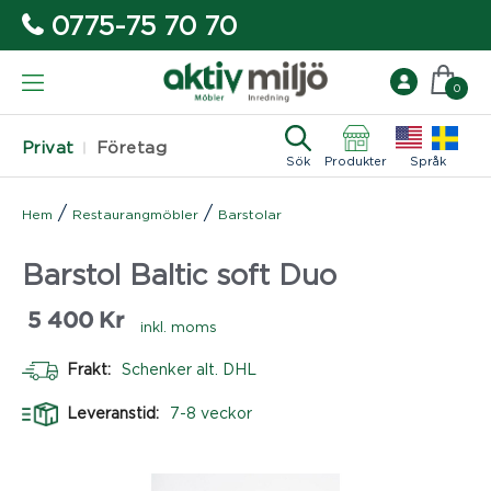
0775-75 70 70
0
Privat
Företag
Sök
Produkter
Språk
/
/
Hem
Restaurangmöbler
Barstolar
Barstol Baltic soft Duo
5 400
Kr
inkl. moms
Frakt:
Schenker alt. DHL
Leveranstid:
7-8 veckor