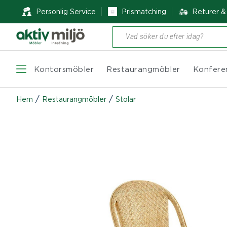
Personlig Service
Prismatching
Returer 
Produktsökning
Kontorsmöbler
Restaurangmöbler
Konfere
/
/
Hem
Restaurangmöbler
Stolar