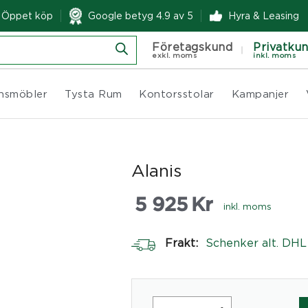
& Öppet köp
Google betyg 4.9 av 5
Hyra & Leasing
Företagskund
Privatku
exkl. moms
inkl. moms
nsmöbler
Tysta Rum
Kontorsstolar
Kampanjer
Alanis
5 925
Kr
inkl. moms
Frakt:
Schenker alt. DHL