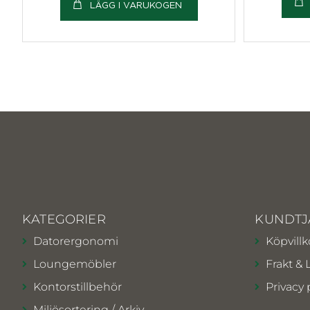
LÄGG I VARUKOGEN
KATEGORIER
KUNDTJ
Datorergonomi
Köpvillk
Loungemöbler
Frakt & 
Kontorstillbehör
Privacy 
Miljösortering / Arkiv