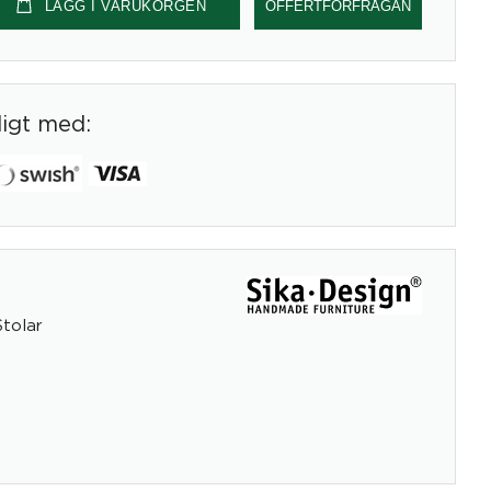
LÄGG I VARUKORGEN
OFFERTFÖRFRÅGAN
digt med:
Stolar