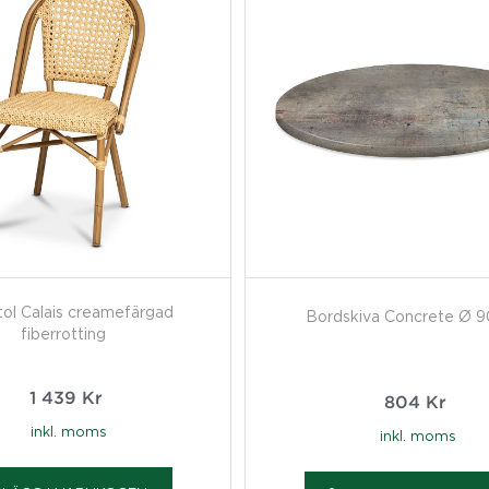
tol Calais creamefärgad
Bordskiva Concrete Ø 
fiberrotting
1 439
Kr
804
Kr
inkl. moms
inkl. moms