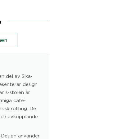
n
en
en del av Sika-
resenterar design
anis-stolen är
rmiga café-
sisk rotting. De
t och avkopplande
a-Design använder