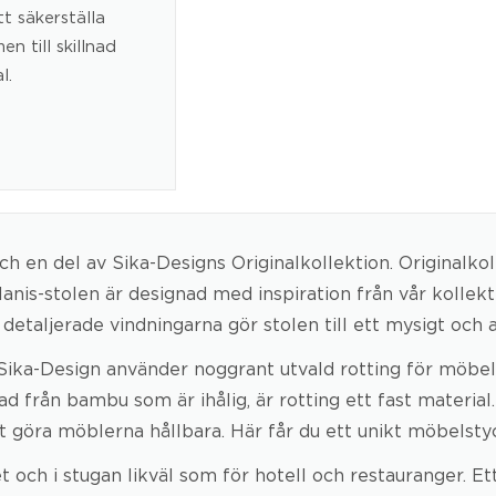
t säkerställa
n till skillnad
l.
och en del av Sika-Designs Originalkollektion. Originalk
lanis-stolen är designad med inspiration från vår kollek
De detaljerade vindningarna gör stolen till ett mysigt oc
Sika-Design använder noggrant utvald rotting för möbelti
d från bambu som är ihålig, är rotting ett fast material
att göra möblerna hållbara. Här får du ett unikt möbelst
och i stugan likväl som för hotell och restauranger. Ett 