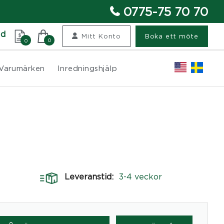
0775-75 70 70
nd
Mitt Konto
Boka ett möte
0
0
Varumärken
Inredningshjälp
Leveranstid:
3-4 veckor