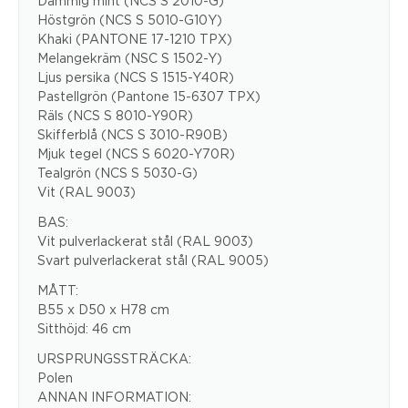
Dammig mint (NCS S 2010-G)
Höstgrön (NCS S 5010-G10Y)
Khaki (PANTONE 17-1210 TPX)
Melangekräm (NSC S 1502-Y)
Ljus persika (NCS S 1515-Y40R)
Pastellgrön (Pantone 15-6307 TPX)
Räls (NCS S 8010-Y90R)
Skifferblå (NCS S 3010-R90B)
Mjuk tegel (NCS S 6020-Y70R)
Tealgrön (NCS S 5030-G)
Vit (RAL 9003)
BAS:
Vit pulverlackerat stål (RAL 9003)
Svart pulverlackerat stål (RAL 9005)
MÅTT:
B55 x D50 x H78 cm
Sitthöjd: 46 cm
URSPRUNGSSTRÄCKA:
Polen
ANNAN INFORMATION: