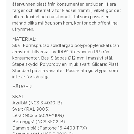
återvunnen plast från konsumenter, erbjuden i flera
färger och alternativ för klädsel framtill, vilket gör det
till en flexibel och funktionell stol som passar en
mängd olika miljöer, som hem, kontor och offentliga
utrymmen.
MATERIAL:
Skal: Formsprutad solidfärgad polypropylenskal utan
armstöd. Tillverkat av 100% återvunnen PP från
konsumenter. Bas: Slädbas Ø12 mm i massivt stål.
Stapelskydd: Polypropylen, mjuk svart. Glidare: Plast.
Standard på alla varianter. Passar alla golvtyper som
inte är för känsliga.
FÄRGER:
SKAL
Azulblå (NCS S 4030-B)
Svart (RAL 9005)
Lera (NCS S 5020-Y10R)
Betonggrå (NCS 3502-B)
Dammig blå (Pantone 16-4408 TPX)