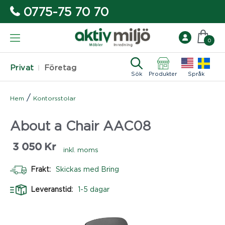
0775-75 70 70
0
Privat
Företag
Sök
Produkter
Språk
/
Hem
Kontorsstolar
About a Chair AAC08
3 050
Kr
inkl. moms
Frakt:
Skickas med Bring
Leveranstid:
1-5 dagar