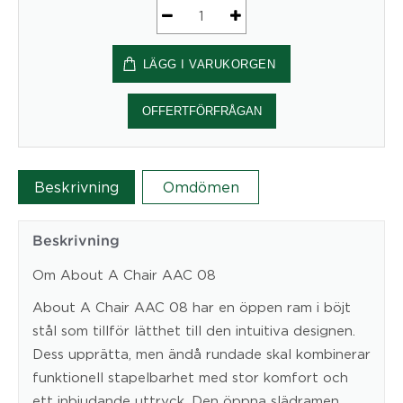
About
a
LÄGG I VARUKORGEN
Chair
AAC08
mängd
OFFERTFÖRFRÅGAN
Beskrivning
Omdömen
Beskrivning
Om About A Chair AAC 08
About A Chair AAC 08 har en öppen ram i böjt
stål som tillför lätthet till den intuitiva designen.
Dess upprätta, men ändå rundade skal kombinerar
funktionell stapelbarhet med stor komfort och
ett inbjudande uttryck. Den öppna slädramen