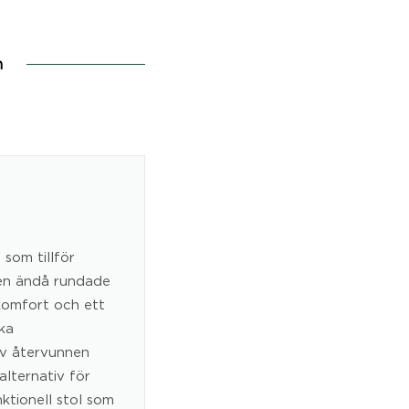
n
som tillför
 men ändå rundade
komfort och ett
ka
av återvunnen
alternativ för
unktionell stol som