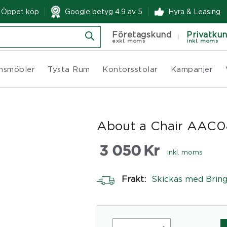
& Öppet köp
Google betyg 4.9 av 5
Hyra & Leasing
Företagskund
Privatku
exkl. moms
inkl. moms
nsmöbler
Tysta Rum
Kontorsstolar
Kampanjer
About a Chair AAC0
3 050
Kr
inkl. moms
Frakt:
Skickas med Brin