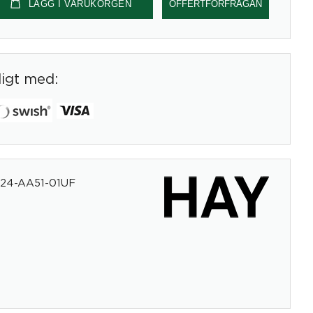
LÄGG I VARUKORGEN
OFFERTFÖRFRÅGAN
digt med:
24-AA51-01UF