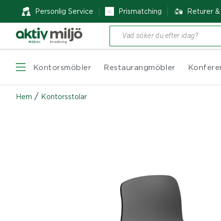
Personlig Service
Prismatching
Returer 
Produktsökning
Kontorsmöbler
Restaurangmöbler
Konfere
/
Hem
Kontorsstolar