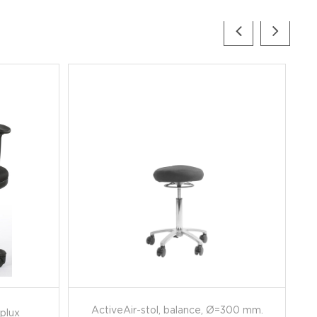
ActiveAir-stol, balance, Ø=300 mm.
plux