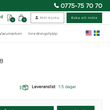
0775-75 70 70
nd
Mitt Konto
Boka ett möte
0
0
Varumärken
Inredningshjälp
8
g
Leveranstid:
1-5 dagar