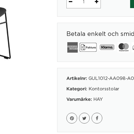
About
a
Chair
AAC08
Betala enkelt och smi
mängd
GUL1012-AA098-A0
Artikelnr:
Kontorsstolar
Kategori:
HAY
Varumärke: