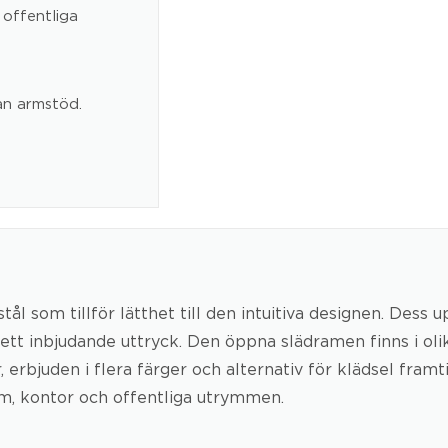
 offentliga
an armstöd.
ål som tillför lätthet till den intuitiva designen. Des
ett inbjudande uttryck. Den öppna slädramen finns i ol
rbjuden i flera färger och alternativ för klädsel framtill
m, kontor och offentliga utrymmen.