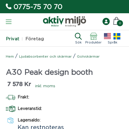
0775-75 70 70
0
Privat
Företag
Sök
Produkter
Språk
/
/
Hem
Ljudabsorbenter och skärmar
Golvskärmar
A30 Peak design booth
7 578
Kr
inkl. moms
Frakt:
Leveranstid:
Lagersaldo:
Kan restnoteras