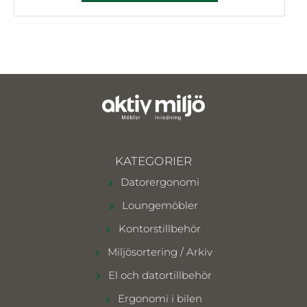
KATEGORIER
Datorergonomi
Loungemöbler
Kontorstillbehör
Miljösortering / Arkiv
El och datortillbehör
Ergonomi i bilen