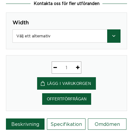
Kontakta oss för fler utföranden
Width
Välj ett alternativ
A30
Peak
LÄGG I VARUKORGEN
design
booth
mängd
OFFERTFÖRFRÅGAN
Beskrivning
Specifikation
Omdömen