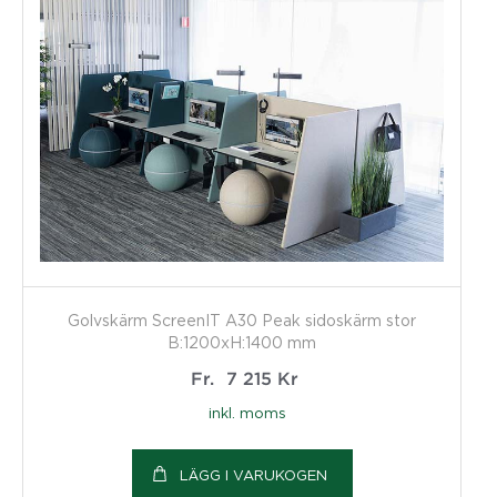
Golvskärm ScreenIT A30 Peak sidoskärm stor
B:1200xH:1400 mm
Fr.
7 215
Kr
inkl. moms
LÄGG I VARUKOGEN