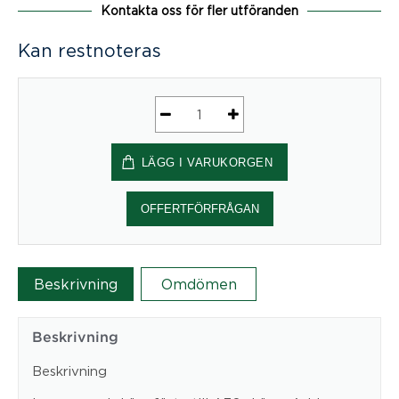
Kontakta oss för fler utföranden
Kan restnoteras
A30
Light
LÄGG I VARUKORGEN
mängd
OFFERTFÖRFRÅGAN
Beskrivning
Omdömen
Beskrivning
Beskrivning