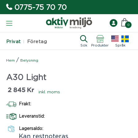
0775-75 70 70
0
Privat
Företag
Sök
Produkter
Språk
/
Hem
Belysning
A30 Light
2 845
Kr
inkl. moms
Frakt:
Leveranstid:
Lagersaldo:
Kan restnoteras