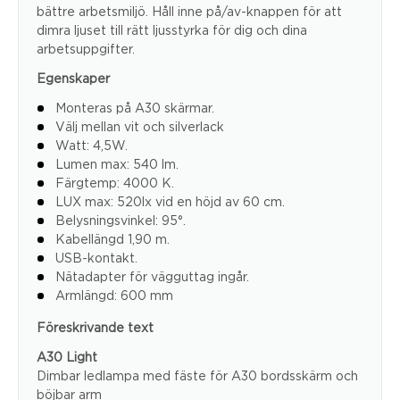
bättre arbetsmiljö. Håll inne på/av-knappen för att
dimra ljuset till rätt ljusstyrka för dig och dina
arbetsuppgifter.
Egenskaper
Monteras på A30 skärmar.
Välj mellan vit och silverlack
Watt: 4,5W.
Lumen max: 540 lm.
Färgtemp: 4000 K.
LUX max: 520lx vid en höjd av 60 cm.
Belysningsvinkel: 95°.
Kabellängd 1,90 m.
USB-kontakt.
Nätadapter för vägguttag ingår.
Armlängd: 600 mm
Föreskrivande text
A30 Light
Dimbar ledlampa med fäste för A30 bordsskärm och
böjbar arm