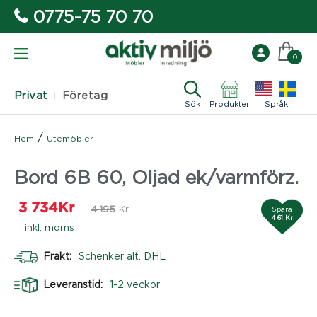
0775-75 70 70
0
Privat
Företag
Sök
Produkter
Språk
/
Hem
Utemöbler
Bord 6B 60, Oljad ek/varmförz.
3 734
Kr
4 195
Kr
Spara
4 61 Kr
inkl. moms
Frakt:
Schenker alt. DHL
Leveranstid:
1-2 veckor