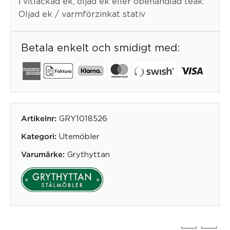
i vitlackad ek, oljad ek eller obehandlad teak.
Oljad ek / varmförzinkat stativ
Betala enkelt och smidigt med:
GRY1018526
Artikelnr:
Utemöbler
Kategori:
Grythyttan
Varumärke: