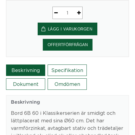
Bord
6B
LÄGG I VARUKORGEN
60,
Oljad
ek/varmförz.
OFFERTFÖRFRÅGAN
mängd
Beskrivning
Specifikation
Dokument
Omdömen
Beskrivning
Bord 6B 60 i Klassikerserien är smidigt och
lättplacerat med sina Ø60 cm. Det har
varmförzinkat, avtagbart stativ och trädetaljer