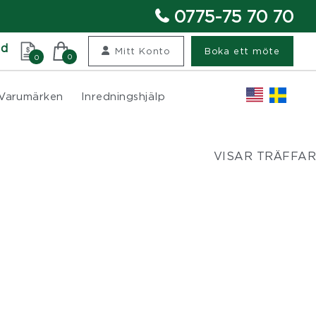
0775-75 70 70
nd
Mitt Konto
Boka ett möte
0
0
Varumärken
Inredningshjälp
VISAR TRÄFFAR