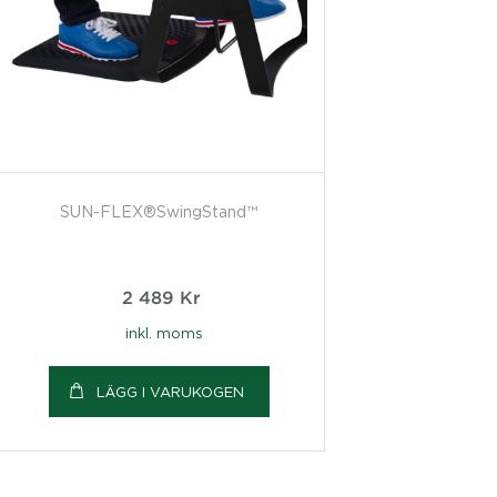
SUN-FLEX®SwingStand™
2 489
Kr
inkl. moms
LÄGG I VARUKOGEN