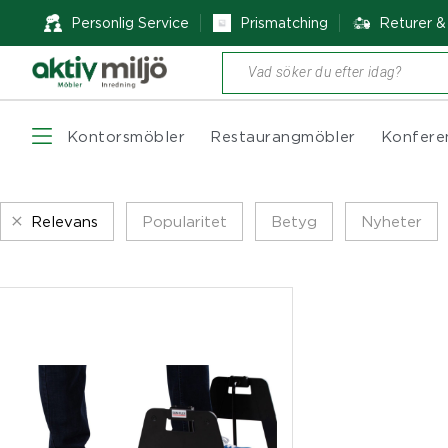
Personlig Service
Prismatching
Returer 
Produktsökning
Kontorsmöbler
Restaurangmöbler
Konfere
Relevans
Popularitet
Betyg
Nyheter