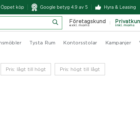
& Öppet köp
Google betyg 4.9 av 5
Hyra & Leasing
Företagskund
Privatku
exkl. moms
inkl. moms
nsmöbler
Tysta Rum
Kontorsstolar
Kampanjer
Pris: lågt till högt
Pris: högt till lågt