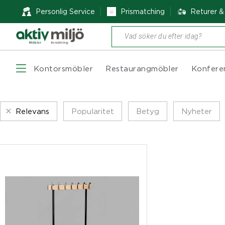
Personlig Service
Prismatching
Returer 
Produktsökning
Kontorsmöbler
Restaurangmöbler
Konfere
Relevans
Popularitet
Betyg
Nyheter