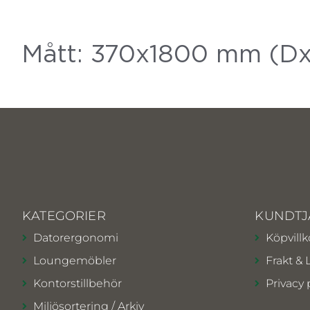
Mått: 370x1800 mm (D
KATEGORIER
KUNDTJ
Datorergonomi
Köpvillk
Loungemöbler
Frakt & 
Kontorstillbehör
Privacy 
Miljösortering / Arkiv