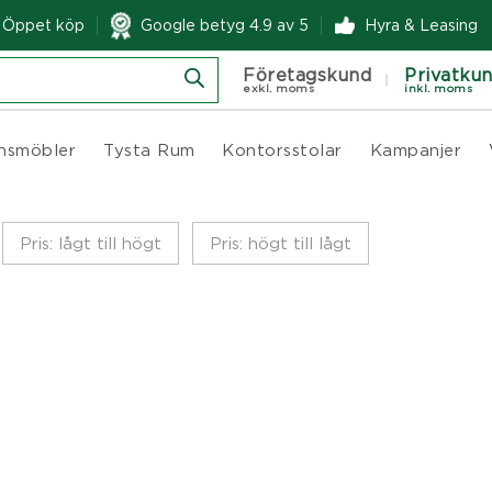
& Öppet köp
Google betyg 4.9 av 5
Hyra & Leasing
Företagskund
Privatku
exkl. moms
inkl. moms
nsmöbler
Tysta Rum
Kontorsstolar
Kampanjer
Pris: lågt till högt
Pris: högt till lågt