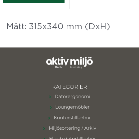
Mått: 315x340 mm (DxH)
KATEGORIER
Datorergonomi
Loungemöbler
Kontorstillbehör
Miljösortering / Arkiv
El och datortillbehör