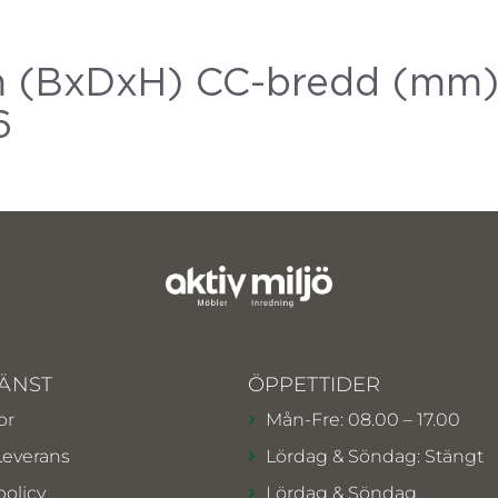
 (BxDxH) CC-bredd (mm)
6
ÄNST
ÖPPETTIDER
or
Mån-Fre: 08.00 – 17.00
Leverans
Lördag & Söndag: Stängt
policy
Lördag & Söndag