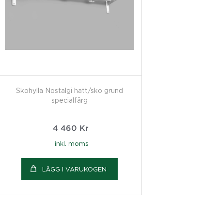
Skohylla Nostalgi hatt/sko grund
specialfärg
4 460
Kr
inkl. moms
LÄGG I VARUKOGEN