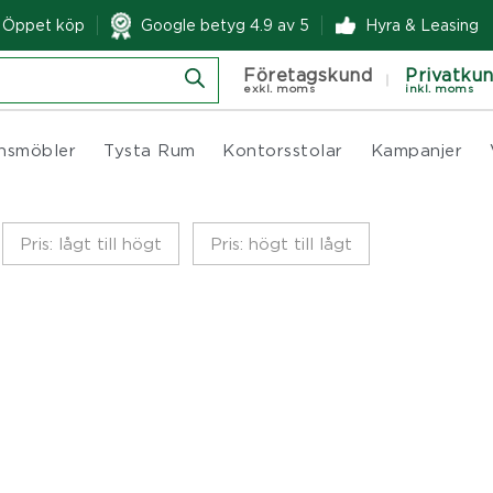
& Öppet köp
Google betyg 4.9 av 5
Hyra & Leasing
Företagskund
Privatku
exkl. moms
inkl. moms
nsmöbler
Tysta Rum
Kontorsstolar
Kampanjer
Pris: lågt till högt
Pris: högt till lågt