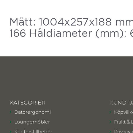
Mått: 1004x257x188 mm
166 Håldiameter (mm): 
KATEGORIER
KUNDTJ
Datorergonomi
Köpvillk
Loungemöbler
Frakt & 
Kontorstillbehör
Privacy 