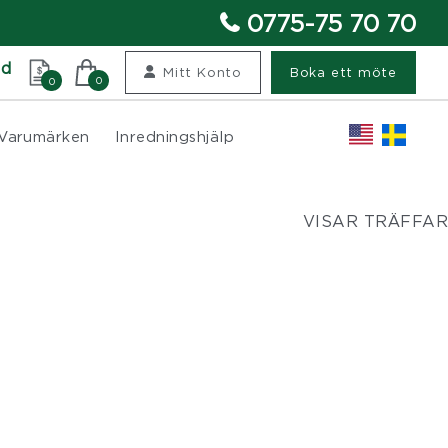
0775-75 70 70
nd
Mitt Konto
Boka ett möte
0
0
Varumärken
Inredningshjälp
VISAR TRÄFFAR