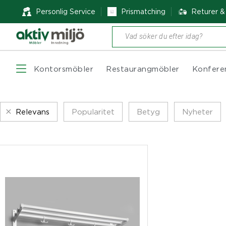
Personlig Service
Prismatching
Returer 
Produktsökning
Kontorsmöbler
Restaurangmöbler
Konfere
Relevans
Popularitet
Betyg
Nyheter